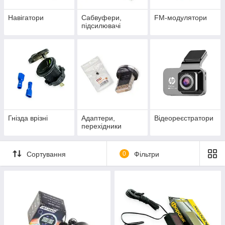
Навігатори
Сабвуфери,
FM-модулятори
підсилювачі
Гнізда врізні
Адаптери,
Відеореєстратори
перехідники
Сортування
0
Фільтри