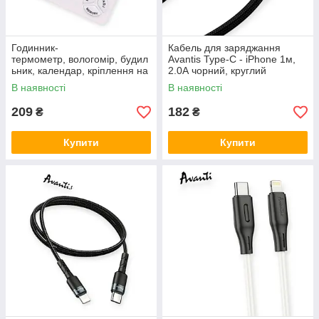
Годинник-
Кабель для заряджання
термометр, вологомір, будил
Avantis Type-C - iPhone 1м,
ьник, календар, кріплення на
2.0А чорний, круглий
стіну
тканинне обплет. PD Cool
В наявності
В наявності
20W
209
182
₴
₴
Купити
Купити