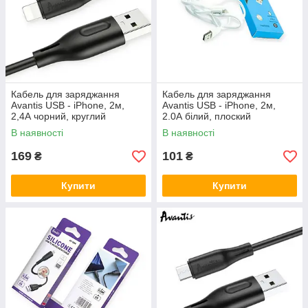
Кабель для заряджання
Кабель для заряджання
Avantis USB - iPhone, 2м,
Avantis USB - iPhone, 2м,
2,4А чорний, круглий
2.0А білий, плоский
силіконове обплет. QC
силіконове обплет. Plane
В наявності
В наявності
169
101
₴
₴
Купити
Купити