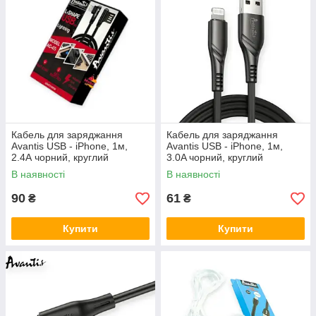
Кабель для заряджання
Кабель для заряджання
Avantis USB - iPhone, 1м,
Avantis USB - iPhone, 1м,
2.4А чорний, круглий
3.0A чорний, круглий
тканинне обплет. QC L подібн
рифлене обплет. Business
В наявності
В наявності
90
61
₴
₴
Купити
Купити