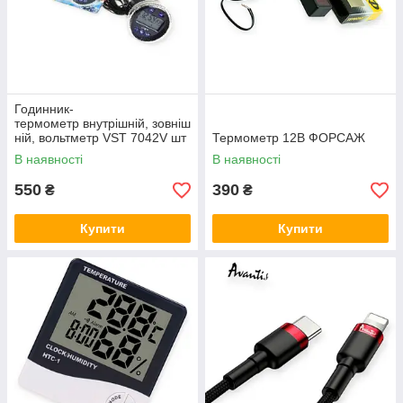
Годинник-
термометр внутрішній, зовніш
ній, вольтметр VST 7042V шт
Термометр 12В ФОРСАЖ
атн 2106
В наявності
В наявності
550
390
₴
₴
Купити
Купити