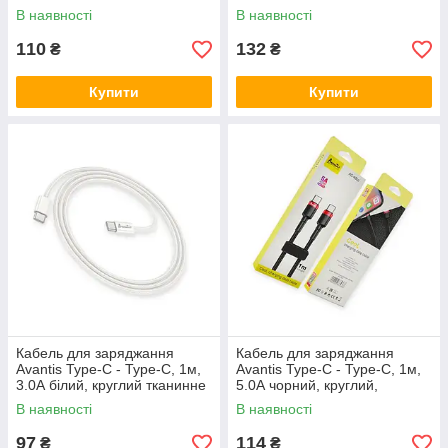
оплетка, QC, 27W
обплетення, QC, 60W
В наявності
В наявності
110
132
₴
₴
Купити
Купити
Кабель для заряджання
Кабель для заряджання
Avantis Type-C - Type-C, 1м,
Avantis Type-C - Type-C, 1м,
3.0А білий, круглий тканинне
5.0А чорний, круглий,
обплетення, QC, 60W
тканинне обплет. PD Cool 40
В наявності
В наявності
97
114
₴
₴