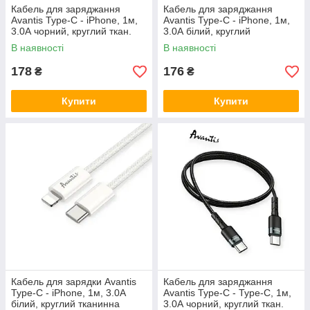
Кабель для заряджання
Кабель для заряджання
Avantis Type-C - iPhone, 1м,
Avantis Type-C - iPhone, 1м,
3.0А чорний, круглий ткан.
3.0А білий, круглий
обплетення QC PD 20W
силіконове обплет., QC, 20W
В наявності
В наявності
178
176
₴
₴
Купити
Купити
Кабель для зарядки Avantis
Кабель для заряджання
Type-C - iPhone, 1м, 3.0А
Avantis Type-C - Type-C, 1м,
білий, круглий тканинна
3.0А чорний, круглий ткан.