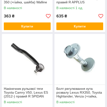
350 (+гайка, шайба) Walline
правий R APPLUS
В наявності
В наявності 1 од.
363
635
₴
₴
Купити
Купити
Накінечник рульової тяги
Болт регулювання кута
Toyota Camry V50, Lexus ES
розвалу Lexus RX350, Toyota
(2012-) правий R SPIDAN
Highlander, Venza (+гайка,
шайба) Walline
В наявності
В наявності