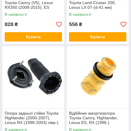
Toyota Camry (V5), Lexus
Toyota Land Cruiser 200,
RX350 (2008-2015), ES
Lexus LX 07-(d-41 мм)
(2012-) NTY
SPIDAN
В наявності
В наявності
828
556
₴
₴
Купити
Купити
Опора задньої стійки Toyota
Відбійник амортизатора
Highlander (2000-2007),
Toyota Camry, Highlander,
Lexus RX (1998-2003) ліва L
Lexus ES, RX (1996-)
NTY
передній NTY
В наявності
В наявності