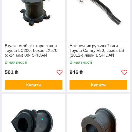
Втулка стабілізатора задня
Накінечник рульової тяги
Toyota LC200, Lexus LX570
Toyota Camry V50, Lexus ES
(d-24 мм) 08- SPIDAN
(2012-) лівий L SPIDAN
В наявності
В наявності
501
946
₴
₴
Купити
Купити