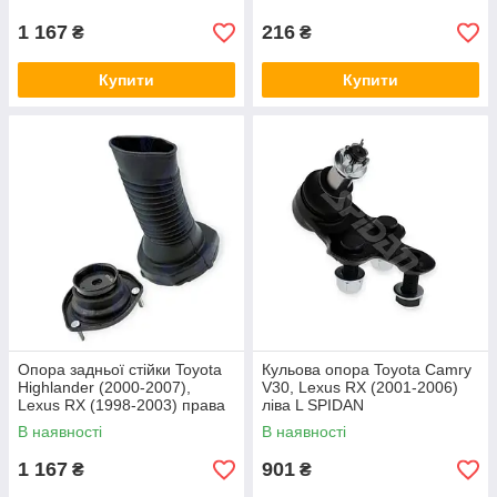
1 167
216
₴
₴
Купити
Купити
Опора задньої стійки Toyota
Кульова опора Toyota Camry
Highlander (2000-2007),
V30, Lexus RX (2001-2006)
Lexus RX (1998-2003) права
ліва L SPIDAN
R NTY
В наявності
В наявності
1 167
901
₴
₴