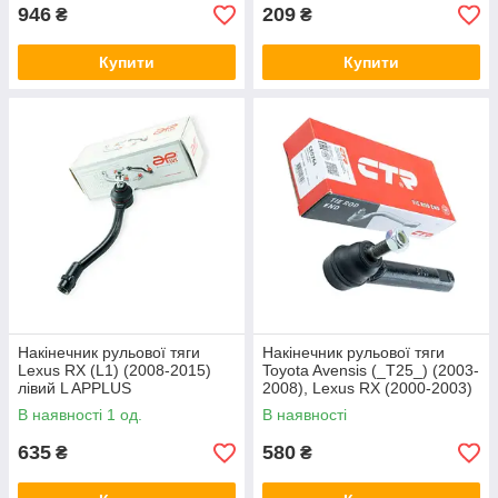
946
209
₴
₴
Купити
Купити
Накінечник рульової тяги
Накінечник рульової тяги
Lexus RX (L1) (2008-2015)
Toyota Avensis (_T25_) (2003-
лівий L APPLUS
2008), Lexus RX (2000-2003)
CTR
В наявності 1 од.
В наявності
635
580
₴
₴