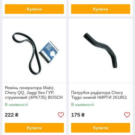
Купити
Купити
Ремінь генератора Matiz,
Chery QQ, Jaggi без ГУР,
Патрубок радіатора Chery
струмковий (4PK735) BOSCH
Tiggo нижній НИРТИ 261851
В наявності
В наявності
222
175
₴
₴
Купити
Купити