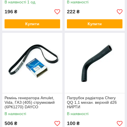
В наявності 1 од.
В наявності
196
222
₴
₴
Купити
Купити
Ремінь генератора Amulet,
Патрубок радіатора Chery
Vida, ГАЗ (405) струмковий
QQ 1,1 механ. верхній d26
(6РК1270) DAYCO
НИРТИ
В наявності
В наявності
506
100
₴
₴