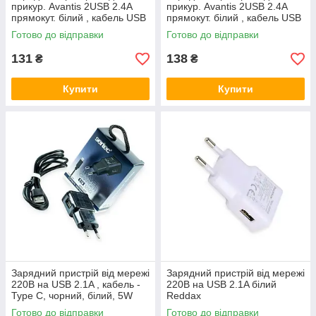
прикур. Avantis 2USB 2.4А
прикур. Avantis 2USB 2.4А
прямокут. білий , кабель USB
прямокут. білий , кабель USB
- Micro USB Євро
- Type C Євро
Готово до відправки
Готово до відправки
131
138
₴
₴
Купити
Купити
Зарядний пристрій від мережі
Зарядний пристрій від мережі
220В на USB 2.1A , кабель -
220В на USB 2.1A білий
Type C, чорний, білий, 5W
Reddax
Sertec
Готово до відправки
Готово до відправки