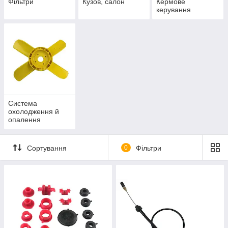
Фільтри
Кузов, салон
Кермове
керування
Система
охолодження й
опалення
Сортування
0
Фільтри