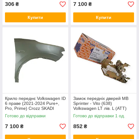
306
7 100
₴
₴
Купити
Купити
Крило переднє Volkswagen ID
Замок передніх дверей MB
6 праве (2021-2024 Pure+,
Sprinter - Vito (638)
Pro, Prime) Crozz SKADI
Volkswagen LT лів. L (ATT)
Autotechteile
Готово до відправки
Готово до відправки 1 од.
7 100
852
₴
₴