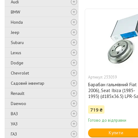
Audi
BMW
Honda
Jeep
Subaru
Lexus
Dodge
Chevrolet
233059
Садовий інвентар
Барабан гальмівний Fiat 
2006), Seat Ibiza (1985-
Renault
1993) (d185x36.5) LPR-S
Daewoo
719 ₴
ВАЗ
Готово до відправки
УАЗ
Купити
ГАЗ