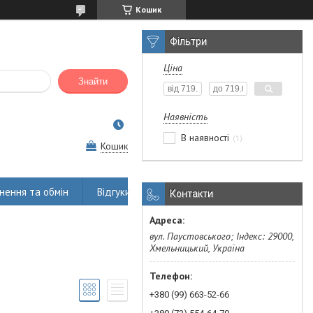
Кошик
Фільтри
Ціна
Знайти
Наявність
В наявності
1
Кошик
нення та обмін
Відгуки
Контакти
вул. Паустовського; Індекс: 29000,
Хмельницький, Україна
+380 (99) 663-52-66