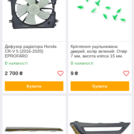
Дифузор радіатора Honda
Кріплення ущільнювача
CR-V 5 (2016-2020)
дверей, колір зелений. Отвір
EPROFARO
7 мм, висота кліпси 15 мм.
Honda, Toyota Starklips
В наявності
В наявності
2 700
9
₴
₴
Купити
Купити