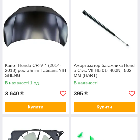
Капот Honda CR-V 4 (2014-
Амортизатор багажника Hond
2018) рестайлінг Тайвань YIH
a Civic VII HB 01- 400N, 502
SHENG
MM (HART)
В наявності 1 од.
В наявності
3 640
395
₴
₴
Купити
Купити