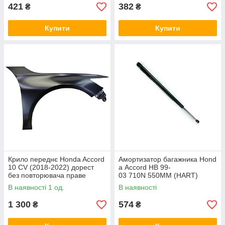
421
382
₴
₴
Купити
Купити
Крило переднє Honda Accord
Амортизатор багажника Hond
10 CV (2018-2022) дорест
a Accord HB 99-
без повторювача праве
03 710N 550MM (HART)
Тайвань YIH SHENG
В наявності 1 од.
В наявності
1 300
574
₴
₴