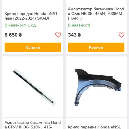
Амортизатор багажника Hond
Крило переднє Honda eNS1
a Civic HB 05- 465N, 639MM
ліве (2022-2024) SKADI
(HART)
В наявності 1 од.
В наявності
6 650
343
₴
₴
Купити
Купити
Амортизатор багажника Hond
a CR-V III 06- 510N, 415-
Крило переднє Honda eNS1