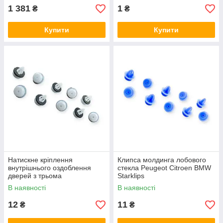
1 381
1
₴
₴
Купити
Купити
Натискне кріплення
Клипса молдинга лобового
внутрішнього оздоблення
стекла Peugeot Citroen BMW
дверей з трьома
Starklips
капелюшками. BMW E88,
В наявності
В наявності
E36, E46, E90, M3 E Starklips
12
11
₴
₴