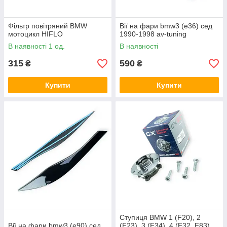
Фільтр повітряний BMW
Вії на фари bmw3 (e36) сед
мотоцикл HIFLO
1990-1998 av-tuning
В наявності 1 од.
В наявності
315
590
₴
₴
Купити
Купити
Ступиця BMW 1 (F20), 2
Вії на фари bmw3 (e90) сед
(F23), 3 (F34), 4 (F32, F83)