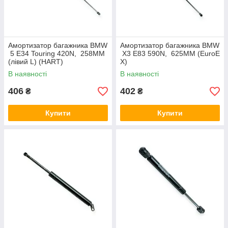
Амортизатор багажника BMW
Амортизатор багажника BMW
5 E34 Touring 420N, 258MM
X3 E83 590N, 625MM (EuroE
(лівий L) (HART)
X)
В наявності
В наявності
406
402
₴
₴
Купити
Купити