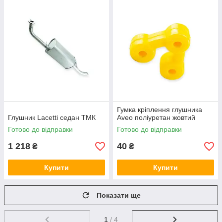
Гумка кріплення глушника
Глушник Lacetti седан ТМК
Aveo поліуретан жовтий
Готово до відправки
Готово до відправки
1 218
40
₴
₴
Купити
Купити
Показати ще
1
/ 4