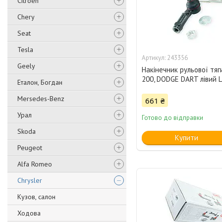
Citroen
Chery
Seat
Tesla
243356
Geely
Накінечник рульової тяг
200, DODGE DART лівий 
Еталон, Богдан
Mersedes-Benz
661 ₴
Урал
Готово до відправки
Skoda
Купити
Peugeot
Alfa Romeo
Chrysler
Кузов, салон
Ходова