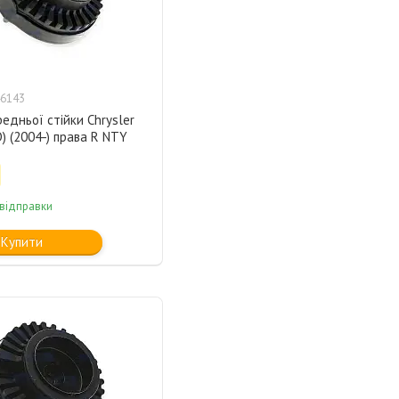
6143
едньої стійки Chrysler
) (2004-) права R NTY
 відправки
Купити