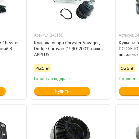
245156
24
и Chrysler
Кульова опора Chrysler Voyager,
Кульова 
авий R
Dodge Caravan (1990-2001) нижня
DODGE JO
APPLUS
посилена
425 ₴
526 ₴
Готово до відправки
Готово до
Купити