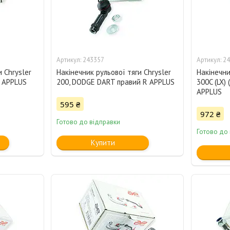
243357
24
и Chrysler
Накінечник рульової тяги Chrysler
Накінечни
L APPLUS
200, DODGE DART правий R APPLUS
300C (LX) 
APPLUS
595 ₴
972 ₴
Готово до відправки
Готово до 
Купити