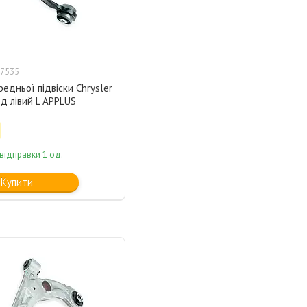
7535
редньої підвіски Chrysler
д лівий L APPLUS
відправки 1 од.
Купити