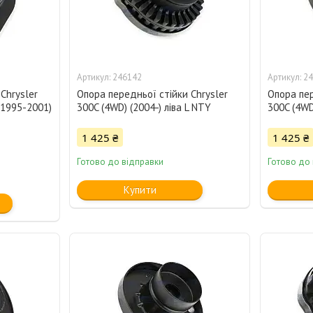
246142
24
Chrysler
Опора передньої стійки Chrysler
Опора пер
(1995-2001)
300C (4WD) (2004-) ліва L NTY
300C (4WD
1 425 ₴
1 425 ₴
Готово до відправки
Готово до
Купити