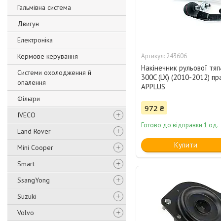
Гальмівна система
Двигун
Електроніка
Кермове керування
243606
Накінечник рульової тяг
Системи охолодження й
300C (LX) (2010-2012) пр
опалення
APPLUS
Фільтри
972 ₴
IVECO
Готово до відправки 1 од.
Land Rover
Купити
Mini Cooper
Smart
SsangYong
Suzuki
Volvo