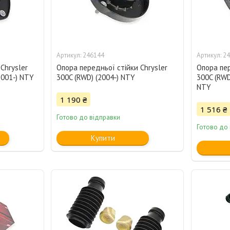
246144
24
Chrysler
Опора передньої стійки Chrysler
Опора пер
2001-) NTY
300C (RWD) (2004-) NTY
300C (RWD
NTY
1 190 ₴
1 516 ₴
Готово до відправки
Готово до
Купити