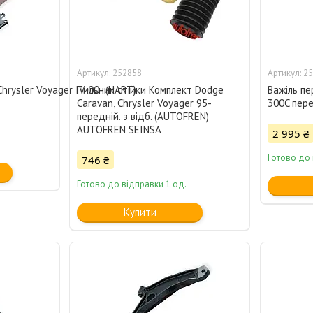
252858
25
rysler Voyager IV 00- (HART)
Пильник стійки Комплект Dodge
Важіль пе
Caravan, Chrysler Voyager 95-
300C пере
передній. з відб. (AUTOFREN)
AUTOFREN SEINSA
2 995 ₴
Готово до 
746 ₴
Готово до відправки 1 од.
Купити