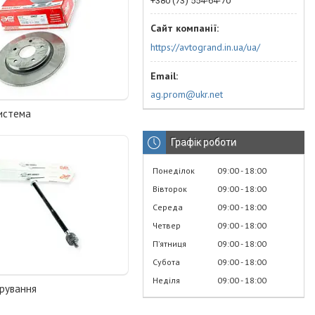
+380 (73) 554-64-70
https://avtogrand.in.ua/ua/
ag.prom@ukr.net
система
Графік роботи
Понеділок
09:00
18:00
Вівторок
09:00
18:00
Середа
09:00
18:00
Четвер
09:00
18:00
Пʼятниця
09:00
18:00
Субота
09:00
18:00
Неділя
09:00
18:00
рування