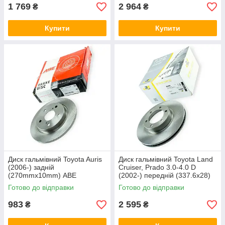
1 769
2 964
₴
₴
Купити
Купити
Диск гальмівний Toyota Auris
Диск гальмівний Toyota Land
(2006-) задній
Cruiser, Prado 3.0-4.0 D
(270mmx10mm) ABE
(2002-) передній (337.6x28)
ROADHOUSE
Готово до відправки
Готово до відправки
983
2 595
₴
₴