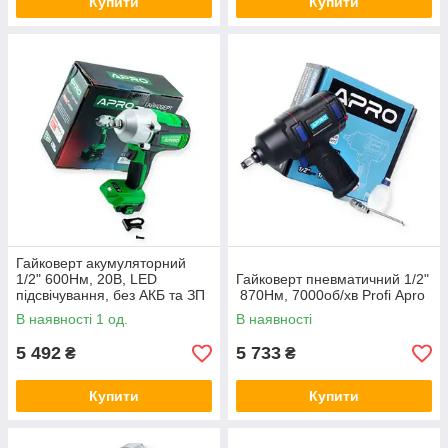
Купити
Купити
Гайковерт акумуляторний
1/2" 600Нм, 20В, LED
Гайковерт пневматичний 1/2"
підсвічування, без АКБ та ЗП
870Нм, 7000об/хв Profi Apro
APRO
В наявності 1 од.
В наявності
5 492
5 733
₴
₴
Купити
Купити