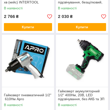
хв (кейс) INTERTOOL
підсвічування, безщітковий,
без АКБ та ЗП Storm Intertool
В наявності
В наявності
2 766
2 030
₴
₴
Купити
Купити
Гайковерт акумуляторний
Гайковерт пневматичний 1/2"
1/2" 400Нм, 20В, LED
610Нм Apro
підсвічування, без АКБ та ЗП
APRO
В наявності
В наявності