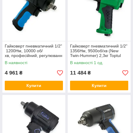
Гайковерт пневматичний 1/2"
Гайковерт пневматичний 1/2"
1200Нм, 10000 об/
1356Нм, 9500об/хв (New
хв, професійний, регулюванн
Twin-Hummer) 2,3кг Toptul
я оборотів, Castex
В наявності
В наявності 1 од.
4 961
11 484
₴
₴
Купити
Купити