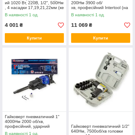
ий 1020 Вт, 220В, 1/2", 500Нм
200Нм 3900 об/
, 4 насадки 17,19,21,22мм (ке
хв, професійний Intertool (на
йс) Armer
замовлення)
В наявності 1 од.
В наявності 1 од.
4 001
11 069
₴
₴
Купити
Купити
Гайковерт пневматичний 1"
4000Нм 2000 об/хв,
професійний, ударний
Гайковерт пневматичний 1/2"
Forsage
640Нм, 7500об/хв головки
В наявності 1 од.