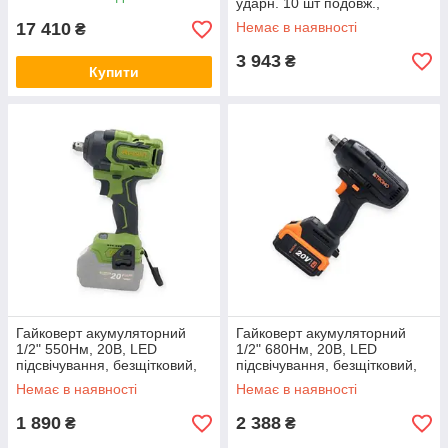
ударн. 10 шт подовж.,
масляна, штуцер, кейс
17 410
Немає в наявності
₴
SIGMA
3 943
₴
Купити
Гайковерт акумуляторний
Гайковерт акумуляторний
1/2" 550Нм, 20В, LED
1/2" 680Нм, 20В, LED
підсвічування, безщітковий,
підсвічування, безщітковий,
без АКБ і ЗП Procraft
АКБ 4.0 Ач та ЗП Stromo
Немає в наявності
Немає в наявності
1 890
2 388
₴
₴