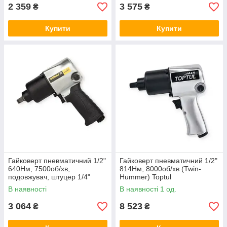
2 359
3 575
₴
₴
Купити
Купити
Гайковерт пневматичний 1/2"
Гайковерт пневматичний 1/2"
640Нм, 7500об/хв,
814Нм, 8000об/хв (Twin-
подовжувач, штуцер 1/4"
Hummer) Toptul
SIGMA
В наявності
В наявності 1 од.
3 064
8 523
₴
₴