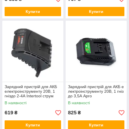
Купити
Купити
Зарядний пристрій для АКБ
Зарядний пристрій для АКБ е
електроінструменту 20В, 1
лектроінструменту 20В, 1 гніз
гніздо 2-4А Intertool струм
до 3,5А Apro
заряду 2А Storm
В наявності
В наявності
619
825
₴
₴
Купити
Купити