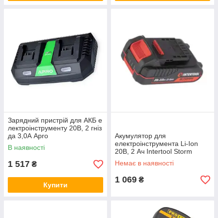
Зарядний пристрій для АКБ е
лектроінструменту 20В, 2 гніз
да 3,0А Apro
Акумулятор для
електроінструмента Li-Ion
В наявності
20В, 2 Ач Intertool Storm
1 517
Немає в наявності
₴
1 069
₴
Купити