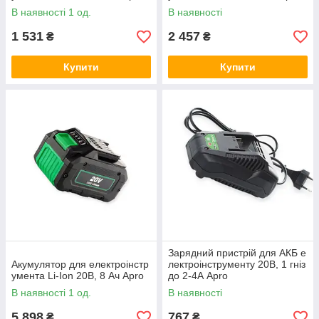
В наявності 1 од.
В наявності
1 531
2 457
₴
₴
Купити
Купити
Зарядний пристрій для АКБ е
Акумулятор для електроінстр
лектроінструменту 20В, 1 гніз
умента Li-Ion 20В, 8 Ач Apro
до 2-4А Apro
В наявності 1 од.
В наявності
5 898
767
₴
₴