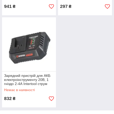
941
297
₴
₴
Зарядний пристрій для АКБ
електроінструменту 20В, 1
гніздо 2-4А Intertool струм
заряду 4А (швидке) Storm
Немає в наявності
832
₴