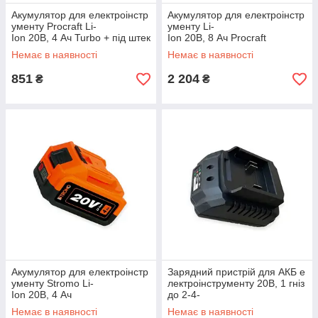
Акумулятор для електроінстр
Акумулятор для електроінстр
ументу Procraft Li-
ументу Li-
Ion 20В, 4 Ач Turbo + під штек
Ion 20В, 8 Ач Procraft
ер
Немає в наявності
Немає в наявності
851
2 204
₴
₴
Акумулятор для електроінстр
Зарядний пристрій для АКБ е
ументу Stromo Li-
лектроінструменту 20В, 1 гніз
Ion 20В, 4 Ач
до 2-4-
6А Stromo струм заряду 2,4А
Немає в наявності
Немає в наявності