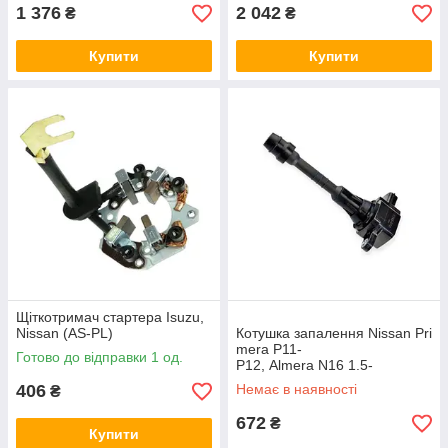
1 376
2 042
₴
₴
Купити
Купити
Щіткотримач стартера Isuzu,
Nissan (AS-PL)
Котушка запалення Nissan Pri
mera P11-
Готово до відправки 1 од.
P12, Almera N16 1.5-
1.8 99- (NTY)
406
Немає в наявності
₴
672
₴
Купити