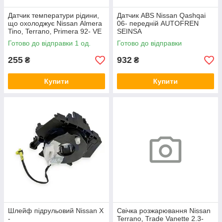
Датчик температури рідини,
Датчик ABS Nissan Qashqai
що охолоджує Nissan Almera
06- передній AUTOFREN
Tino, Terrano, Primera 92- VE
SEINSA
RNET
Готово до відправки 1 од.
Готово до відправки
255
932
₴
₴
Купити
Купити
Шлейф підрульовий Nissan X
Свічка розжарювання Nissan
-
Terrano, Trade Vanette 2.3-