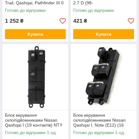
Trail, Qashqai, Pathfinder III 0
2.7 D (98-
4- (NTY)
02) (ET.1 ECO by Denso)
Готово до відправки
Готово до відправки
1 252
421
₴
₴
Купити
Купити
Блок керування
Блок керування
склопідйомниками Nissan
склопідйомниками Nissan
Qashqai I (19 контактів) NTY
Qashqai I, Note (E12) (16
контактів) з підсвічуванням
Готово до відправки 1 од.
Готово до відправки 1 од.
кнопок NTY