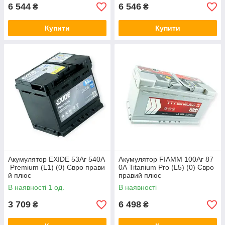
6 544
6 546
₴
₴
Купити
Купити
Акумулятор EXIDE 53Аг 540А
Акумулятор FIAMM 100Аг 87
Premium (L1) (0) Євро прави
0А Titanium Pro (L5) (0) Євро
й плюс
правий плюс
В наявності 1 од.
В наявності
3 709
6 498
₴
₴