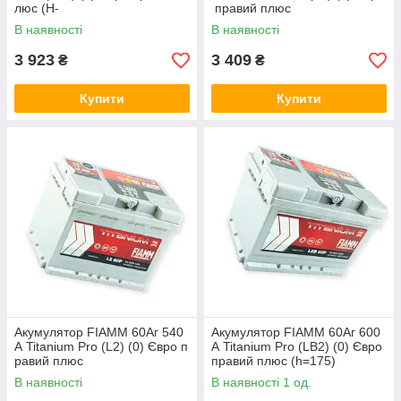
люс (H-
правий плюс
175mm) (2 роки гарантії)
В наявності
В наявності
3 923
3 409
₴
₴
Купити
Купити
Акумулятор FIAMM 60Аг 540
Акумулятор FIAMM 60Аг 600
А Titanium Pro (L2) (0) Євро п
А Titanium Pro (LB2) (0) Євро
равий плюс
правий плюс (h=175)
В наявності
В наявності 1 од.