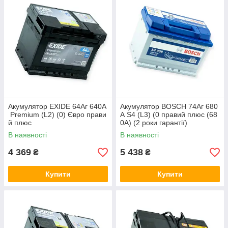
Акумулятор EXIDE 64Аг 640А
Акумулятор BOSCH 74Аг 680
Premium (L2) (0) Євро прави
А S4 (L3) (0 правий плюс (68
й плюс
0А) (2 роки гарантії)
В наявності
В наявності
4 369
5 438
₴
₴
Купити
Купити