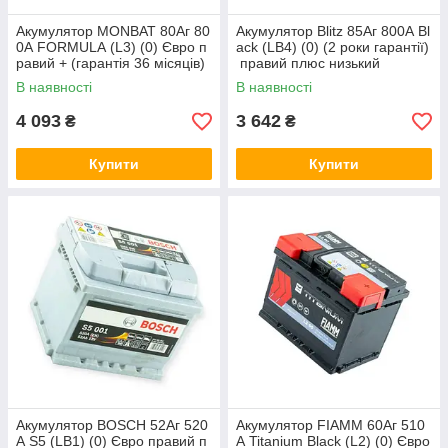
Акумулятор MONBAT 80Аг 80
Акумулятор Blitz 85Аг 800А Bl
0А FORMULA (L3) (0) Євро п
ack (LB4) (0) (2 роки гарантії)
равий + (гарантія 36 місяців)
правий плюс низький
В наявності
В наявності
4 093
3 642
₴
₴
Купити
Купити
Акумулятор BOSCH 52Аг 520
Акумулятор FIAMM 60Аг 510
А S5 (LB1) (0) Євро правий п
А Titanium Black (L2) (0) Євро