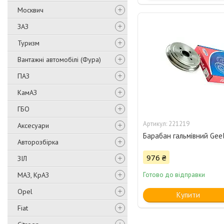
Москвич
ЗАЗ
Туризм
Вантажні автомобілі (Фура)
ПАЗ
КамАЗ
ГБО
221219
Аксесуари
Барабан гальмівний Gee
Авторозбірка
976 ₴
ЗІЛ
МАЗ, КрАЗ
Готово до відправки
Opel
Купити
Fiat