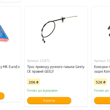
221871
22
ly MK EuroEx
Трос приводу ручного гальма Geely
Колодки г
CK правий GEELY
задні Kön
206 ₴
526 ₴
Готово до відправки
Готово до
Купити