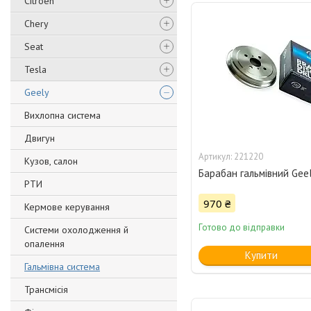
Citroen
Chery
Seat
Tesla
Geely
Вихлопна система
Двигун
221220
Кузов, салон
Барабан гальмівний Gee
РТИ
970 ₴
Кермове керування
Готово до відправки
Системи охолодження й
опалення
Купити
Гальмівна система
Трансмісія