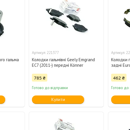
221377
22
ого гальма
Колодки гальмівні Geely Emgrand
Колодки г
EC7 (2011-) передні Könner
задні Eur
785 ₴
462 ₴
Готово до відправки
Готово до
Купити