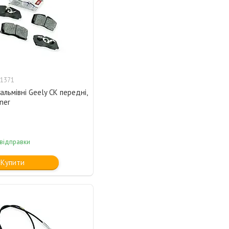
1371
альмівні Geely CK передні,
ner
 відправки
Купити