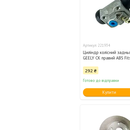
221934
Циліндр колісний заднь
GEELY CK правий ABS Fit
292 ₴
Готово до відправки
Купити