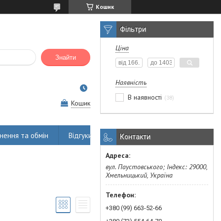
Кошик
Фільтри
Ціна
Знайти
Наявність
В наявності
38
Кошик
нення та обмін
Відгуки
Контакти
вул. Паустовського; Індекс: 29000,
Хмельницький, Україна
+380 (99) 663-52-66