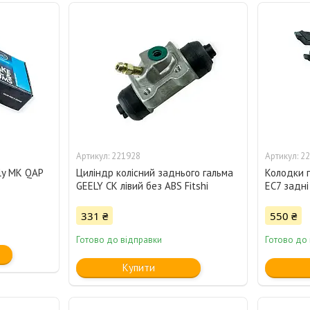
221928
22
ly MK QAP
Циліндр колісний заднього гальма
Колодки г
GEELY CK лівий без ABS Fitshi
EC7 задні
331 ₴
550 ₴
Готово до відправки
Готово до
Купити