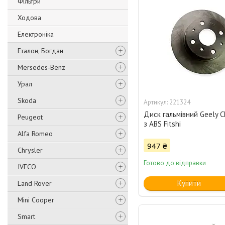
Фільтри
Ходова
Електроніка
Еталон, Богдан
Mersedes-Benz
Урал
Skoda
221324
Диск гальмівний Geely 
Peugeot
з ABS Fitshi
Alfa Romeo
947 ₴
Chrysler
Готово до відправки
IVECO
Купити
Land Rover
Mini Cooper
Smart