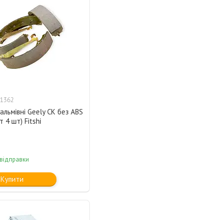
1362
альмівні Geely CK без ABS
т 4 шт) Fitshi
 відправки
Купити