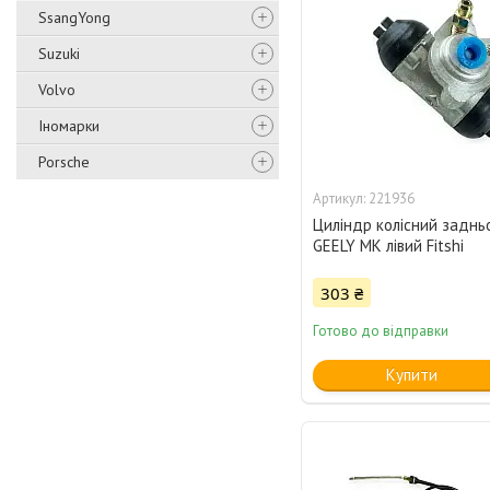
SsangYong
Suzuki
Volvo
Іномарки
Porsche
221936
Циліндр колісний заднь
GEELY MK лівий Fitshi
303 ₴
Готово до відправки
Купити