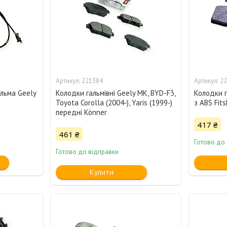
221384
22
альма Geely
Колодки гальмівні Geely MK, BYD-F3,
Колодки г
Toyota Corolla (2004-), Yaris (1999-)
з ABS Fits
передні Könner
417 ₴
461 ₴
Готово до 
Готово до відправки
Купити