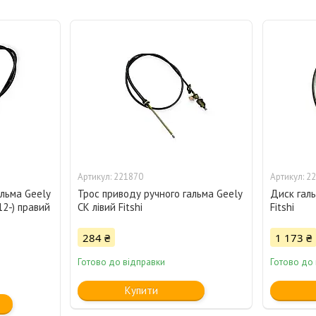
221870
22
альма Geely
Трос приводу ручного гальма Geely
Диск галь
12-) правий
CK лівий Fitshi
Fitshi
284 ₴
1 173 ₴
Готово до відправки
Готово до
Купити