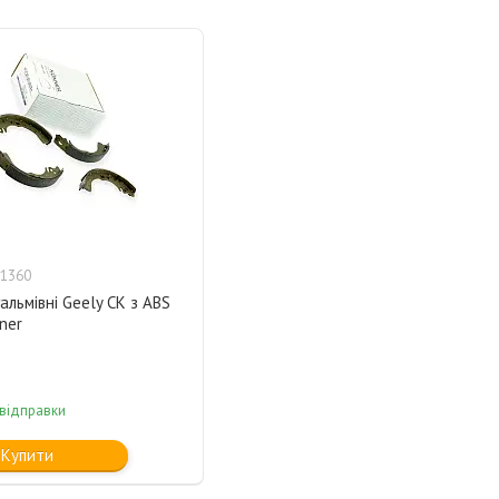
1360
альмівні Geely CK з ABS
ner
 відправки
Купити