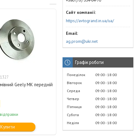
+380 (73) 554-64-70
https://avtogrand.in.ua/ua/
ag.prom@ukr.net
Графік роботи
Понеділок
09:00
18:00
1327
Вівторок
09:00
18:00
мівний Geely MK передній
Середа
09:00
18:00
Четвер
09:00
18:00
Пʼятниця
09:00
18:00
 відправки
Субота
09:00
18:00
Неділя
09:00
18:00
Купити