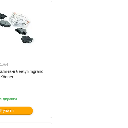
1364
альмівні Geely Emgrand
 Könner
 відправки
Купити