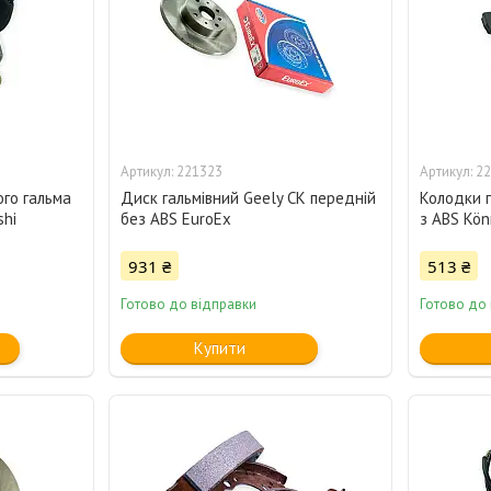
221323
22
ого гальма
Диск гальмівний Geely CK передній
Колодки г
shi
без ABS EuroEx
з ABS Kön
931 ₴
513 ₴
Готово до відправки
Готово до
Купити