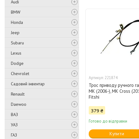
Audi
BMW
Honda
Jeep
Subaru
Lexus
Dodge
Chevrolet
221874
Садовий інвентар
Трос приводу ручного г
MK (2006-), MK Cross (20
Renault
Fitshi
Daewoo
379 ₴
ВАЗ
Готово до відправки
УАЗ
Купити
ГАЗ