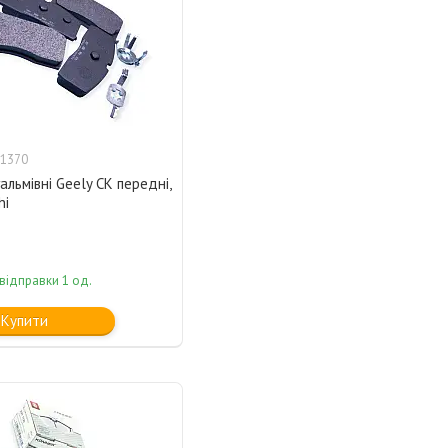
1370
альмівні Geely CK передні,
hi
відправки 1 од.
Купити