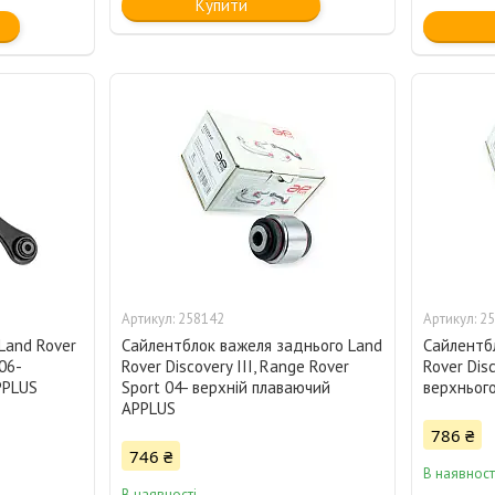
Купити
258142
25
 Land Rover
Сайлентблок важеля заднього Land
Сайлентб
06-
Rover Discovery III, Range Rover
Rover Disc
PPLUS
Sport 04- верхній плаваючий
верхньог
APPLUS
786 ₴
746 ₴
В наявност
В наявності