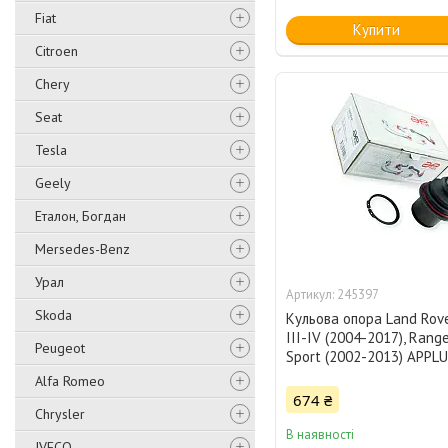
Fiat
Купити
Citroen
Chery
Seat
Tesla
Geely
Еталон, Богдан
Mersedes-Benz
Урал
245397
Skoda
Кульова опора Land Rove
III-IV (2004-2017), Rang
Peugeot
Sport (2002-2013) APPL
Alfa Romeo
674 ₴
Chrysler
В наявності
IVECO