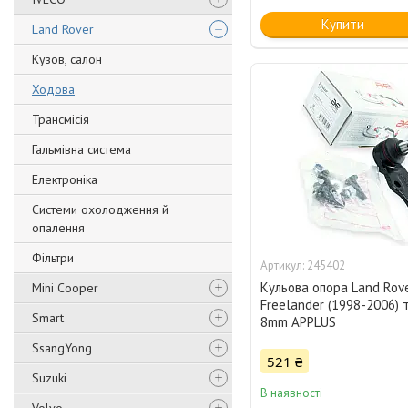
Купити
Land Rover
Кузов, салон
Ходова
Трансмісія
Гальмівна система
Електроніка
Системи охолодження й
опалення
Фільтри
245402
Кульова опора Land Rov
Mini Cooper
Freelander (1998-2006)
Smart
8mm APPLUS
SsangYong
521 ₴
Suzuki
В наявності