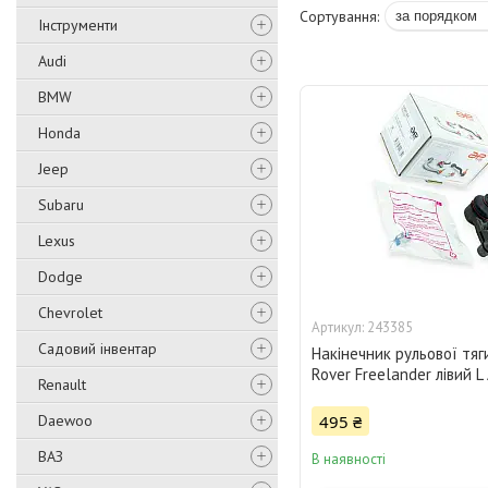
Інструменти
Audi
BMW
Honda
Jeep
Subaru
Lexus
Dodge
Chevrolet
243385
Садовий інвентар
Накінечник рульової тяг
Rover Freelander лівий 
Renault
Daewoo
495 ₴
ВАЗ
В наявності