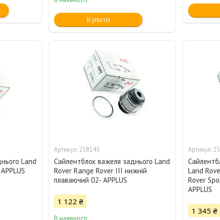
Купити
258145
25
днього Land
Сайлентблок важеля заднього Land
Сайлентб
) APPLUS
Rover Range Rover III нижній
Land Rover
плаваючий 02- APPLUS
Rover Spo
APPLUS
1 122 ₴
1 345 ₴
В наявності