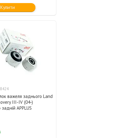
Купити
8424
лок важеля заднього Land
overy III-IV (04-)
о задній APPLUS
і