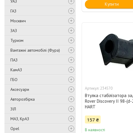
УАЗ
Купити
ГАЗ
Москвич
ЗАЗ
Туризм
Вантажні автомобілі (Фура)
ПАЗ
КамАЗ
ГБО
234570
Аксесуари
Втулка стабілізатора з
Авторозбірка
Rover Discovery II 98-(d-
HART
ЗІЛ
МАЗ, КрАЗ
157 ₴
Opel
В наявності