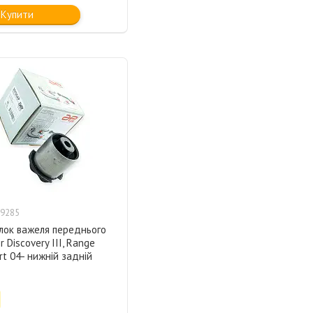
Купити
9285
лок важеля переднього
 Discovery III, Range
rt 04- нижній задній