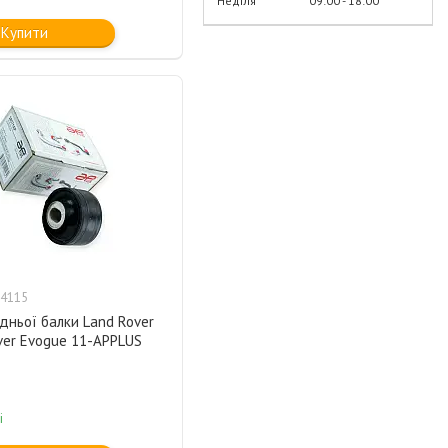
Неділя
09:00
18:00
Купити
4115
дньої балки Land Rover
ver Evogue 11-APPLUS
і