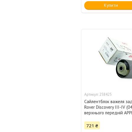
Купити
258425
Сайлентблок важеля за
Rover Discovery III-IV (04
верхнього передній AP
721 ₴