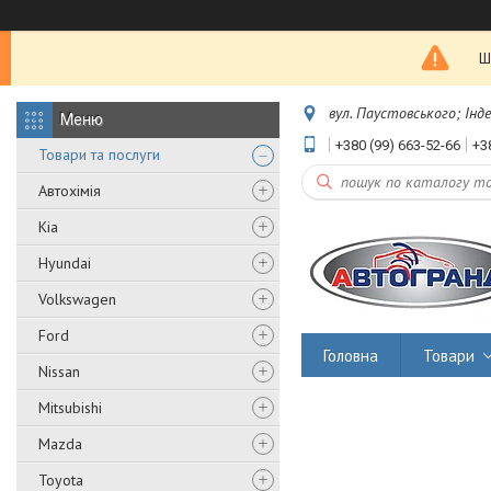
Ш
вул. Паустовського; Інд
+380 (99) 663-52-66
+3
Товари та послуги
Автохімія
Kia
Hyundai
Volkswagen
Ford
Головна
Товари
Nissan
Mitsubishi
Mazda
Toyota