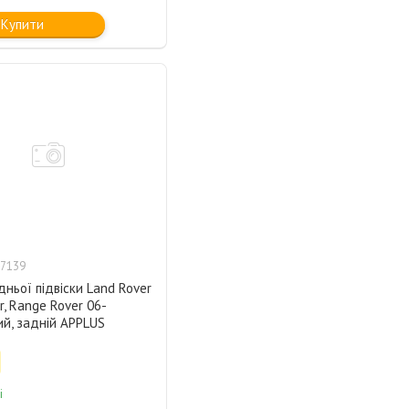
Купити
7139
дньої підвіски Land Rover
r, Range Rover 06-
й, задній APPLUS
і