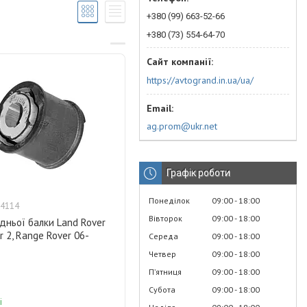
+380 (99) 663-52-66
+380 (73) 554-64-70
https://avtogrand.in.ua/ua/
ag.prom@ukr.net
Графік роботи
Понеділок
09:00
18:00
4114
Вівторок
09:00
18:00
дньої балки Land Rover
r 2, Range Rover 06-
Середа
09:00
18:00
Четвер
09:00
18:00
Пʼятниця
09:00
18:00
Субота
09:00
18:00
і