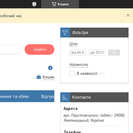
Кошик
робочий час.
Фільтри
Ціна
Знайти
Наявність
В наявності
31
Кошик
нення та обмін
Відгуки
Контакти
вул. Паустовського; Індекс: 29000,
Хмельницький, Україна