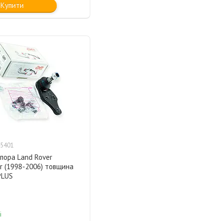
Купити
5401
пора Land Rover
r (1998-2006) товщина
PLUS
і