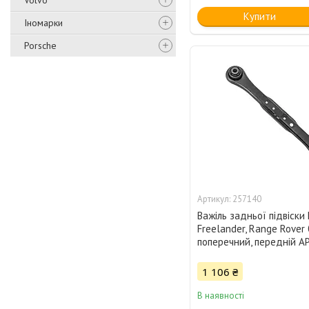
Volvo
Купити
Іномарки
Porsche
257140
Важіль задньої підвіски
Freelander, Range Rover 
поперечний, передній A
1 106 ₴
В наявності