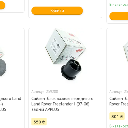
В наявност
Купити
259288
25
днього Land
Сайлентблок важеля переднього
Сайлентб
-)
Land Rover Freelander I (97-06)
Rover Fre
PLUS
задній APPLUS
301 ₴
550 ₴
В наявност