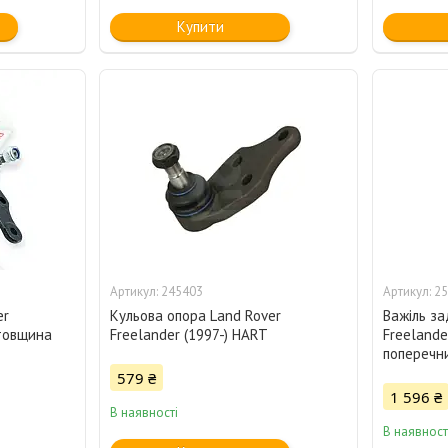
Купити
245403
25
er
Кульова опора Land Rover
Важіль за
 товщина
Freelander (1997-) HART
Freelande
поперечни
579 ₴
1 596 ₴
В наявності
В наявност