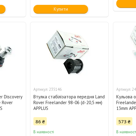
Купити
235146
24
r Discovery
Втулка стабілізатора передня Land
Кульова о
e Rover
Rover Freelander 98-06 (d-20,5 мм)
Freelande
US
APPLUS
13mm AP
86 ₴
573 ₴
В наявності
В наявност