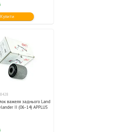
і
Купити
8428
лок важеля заднього Land
elander II (06-14) APPLUS
і