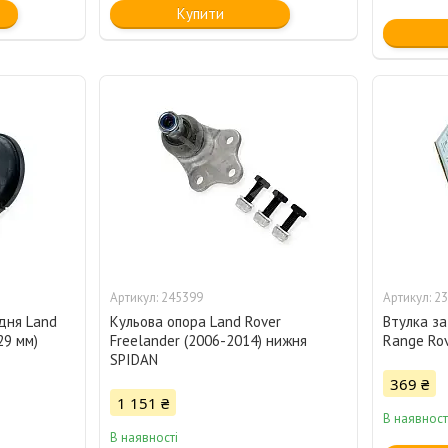
Купити
245399
23
адня Land
Кульова опора Land Rover
Втулка за
29 мм)
Freelander (2006-2014) нижня
Range Ro
SPIDAN
369 ₴
1 151 ₴
В наявност
В наявності