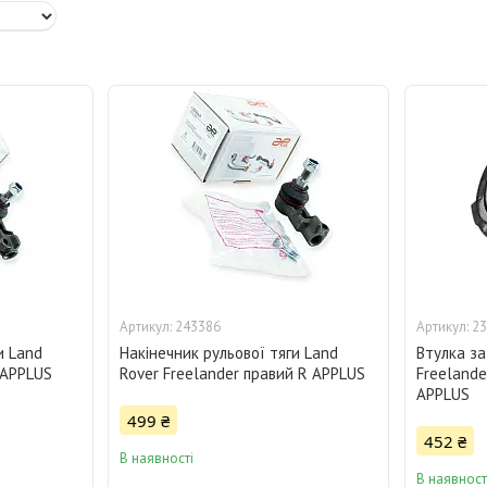
243386
23
и Land
Накінечник рульової тяги Land
Втулка за
L APPLUS
Rover Freelander правий R APPLUS
Freelande
APPLUS
499 ₴
452 ₴
В наявності
В наявност