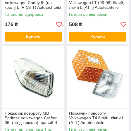
Volkswagen Caddy III (на
Volkswagen LT (96-06) білий,
крилі) L, R (ATT) Autotechteile
лівий L (ATT) Autotechteile
Готово до відправки
Готово до відправки
176
508
₴
₴
Купити
Купити
Покажчик повороту MB
Покажчик повороту
Sprinter-Volkswagen Crafter
Volkswagen T4 білий, лівий L
06- (на дзеркало) правий R
(ATT) Autotechteile
(ATT) Autotechteile
Готово до відправки 1 од.
Готово до відправки