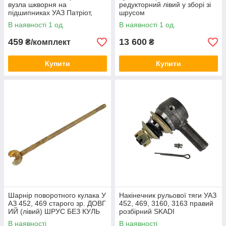
вузла шкворня на
редукторний лівий у зборі зі
підшипниках УАЗ Патріот,
шрусом
Хантер, 3162, 452 3162, 452
В наявності 1 од.
В наявності 1 од.
459
13 600
₴/комплект
₴
Купити
Купити
Шарнір поворотного кулака У
Накінечник рульової тяги УАЗ
АЗ 452, 469 старого зр. ДОВГ
452, 469, 3160, 3163 правий
ИЙ (лівий) ШРУС БЕЗ КУЛЬ
розбірний SKADI
В наявності
В наявності