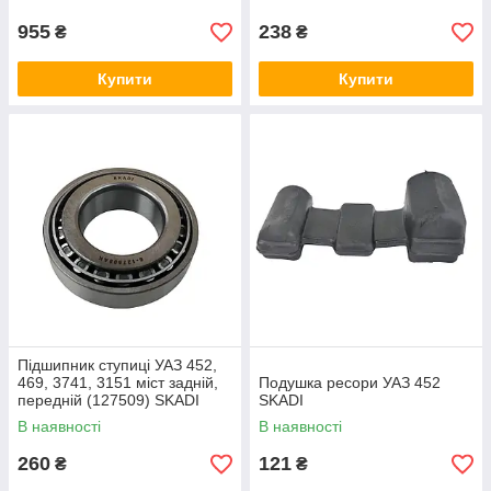
955
238
₴
₴
Купити
Купити
Підшипник ступиці УАЗ 452,
469, 3741, 3151 міст задній,
Подушка ресори УАЗ 452
передній (127509) SKADI
SKADI
В наявності
В наявності
260
121
₴
₴