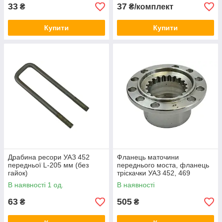
33
37
₴
₴/комплект
Купити
Купити
Драбина ресори УАЗ 452
Фланець маточини
передньої L-205 мм (без
переднього моста, фланець
гайок)
тріскачки УАЗ 452, 469
провідний 10 отворів
В наявності 1 од.
В наявності
63
505
₴
₴