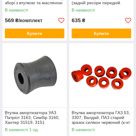
зборі з втулкою та масляною
(задній ресори передній
лівий)
В наявності
В наявності
569
635
₴/комплект
₴
Купити
Купити
Втулка амортизатора УАЗ
Втулка амортизатора ГАЗ 53,
Патріот 3163, Симбір 3160,
3307, Валдай, ПАЗ старий
Хантер 31519, 3151
зразок силікон червоний (к-кт
(пружинна підвіска) (СК-Н)
8 шт)
В наявності 1 од.
В наявності
H=36 мм