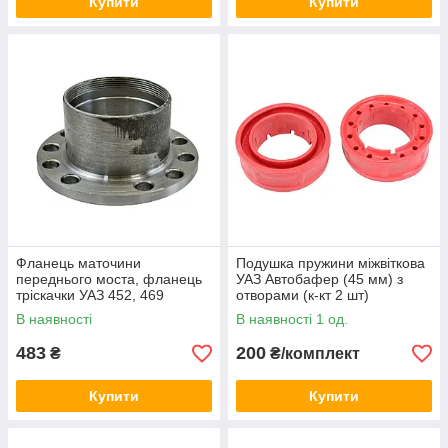
Купити
Купити
Фланець маточини
Подушка пружини міжвіткова
переднього моста, фланець
УАЗ Автобафер (45 мм) з
тріскачки УАЗ 452, 469
отворами (к-кт 2 шт)
провідний 10 отворів УАЗ
В наявності
В наявності 1 од.
483
200
₴
₴/комплект
Купити
Купити