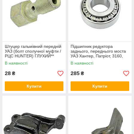
Штуцер гальмівний передній
Підшипник редуктора
УАЗ (болт сполучної муфти /
заднього, переднього моста
РЦС HUNTER) ГЛУХИЙ**
УАЗ Хантер, Патріот, 3160,
Симбір, ступиці передньої
В наявності
В наявності
ЗІЛ 130, МТЗ (32308)
28
285
₴
₴
Купити
Купити