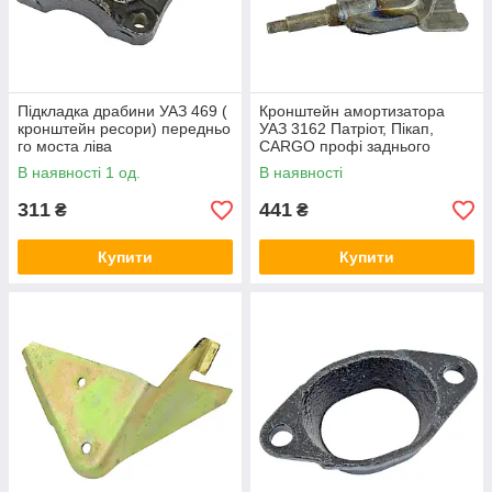
Підкладка драбини УАЗ 469 (
Кронштейн амортизатора
кронштейн ресори) передньо
УАЗ 3162 Патріот, Пікап,
го моста ліва
CARGO профі заднього
верхній (у зборі)
В наявності 1 од.
В наявності
311
441
₴
₴
Купити
Купити