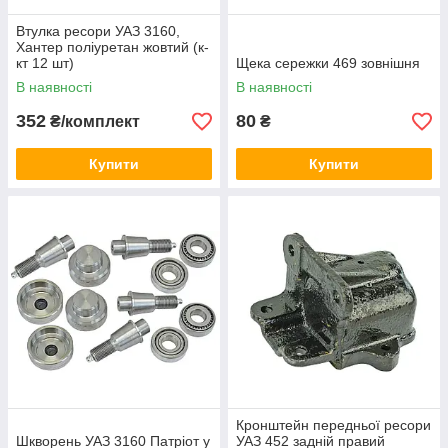
Втулка ресори УАЗ 3160,
Хантер поліуретан жовтий (к-
кт 12 шт)
Щека сережки 469 зовнішня
В наявності
В наявності
352
80
₴/комплект
₴
Купити
Купити
Кронштейн передньої ресори
Шкворень УАЗ 3160 Патріот у
УАЗ 452 задній правий