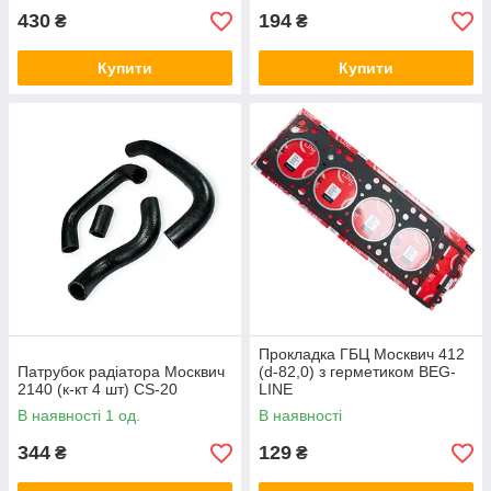
430
194
₴
₴
Купити
Купити
Прокладка ГБЦ Москвич 412
Патрубок радіатора Москвич
(d-82,0) з герметиком BEG-
2140 (к-кт 4 шт) CS-20
LINE
В наявності 1 од.
В наявності
344
129
₴
₴