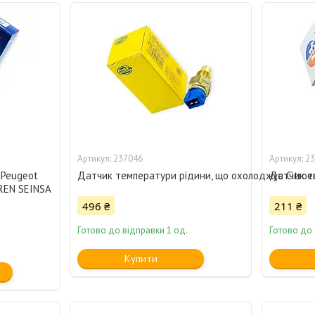
237046
23
 Peugeot
Датчик температури рідини, що охолоджує Citroen Be
Датчик те
REN SEINSA
496 ₴
211 ₴
Готово до відправки 1 од.
Готово до
Купити