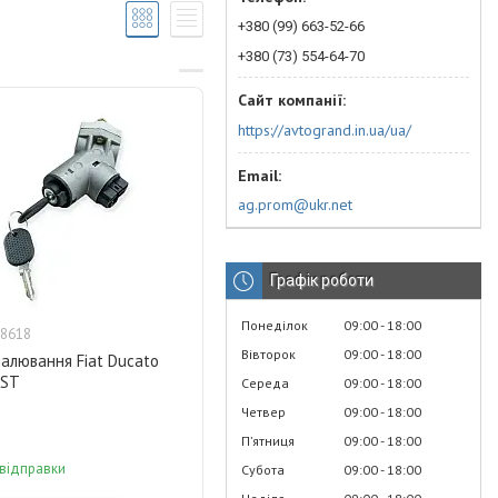
+380 (99) 663-52-66
+380 (73) 554-64-70
https://avtogrand.in.ua/ua/
ag.prom@ukr.net
Графік роботи
Понеділок
09:00
18:00
8618
Вівторок
09:00
18:00
алювання Fiat Ducato
AST
Середа
09:00
18:00
Четвер
09:00
18:00
Пʼятниця
09:00
18:00
 відправки
Субота
09:00
18:00