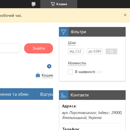
Кошик
робочий час.
Фільтри
Ціна
Знайти
Наявність
В наявності
61
Кошик
нення та обмін
Відгуки
Контакти
вул. Паустовського; Індекс: 29000,
Хмельницький, Україна