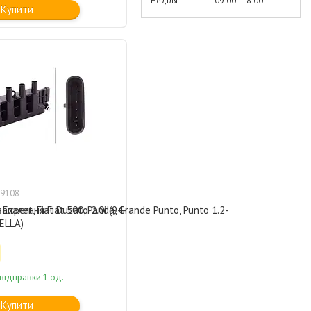
Неділя
09:00
18:00
Купити
9108
Expert, Fiat Ducato 2.0i (94-
апалення Fiat 500, Panda, Grande Punto, Punto 1.2-
HELLA)
відправки 1 од.
Купити