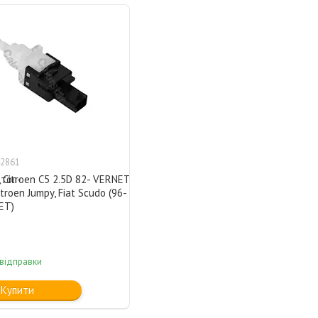
2861
 Citroen C5 2.5D 82- VERNET
стоп-
troen Jumpy, Fiat Scudo (96-
ET)
 відправки
Купити