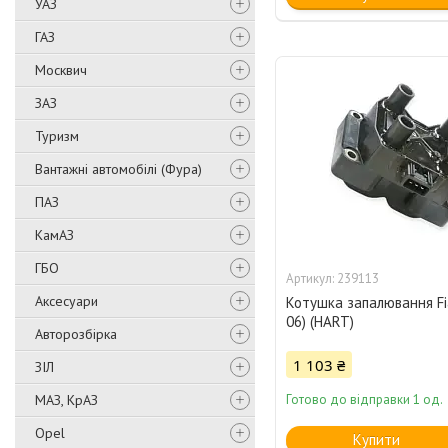
УАЗ
ГАЗ
Москвич
ЗАЗ
Туризм
Вантажні автомобілі (Фура)
ПАЗ
КамАЗ
ГБО
239113
Аксесуари
Котушка запалювання Fia
06) (HART)
Авторозбірка
1 103 ₴
ЗІЛ
МАЗ, КрАЗ
Готово до відправки 1 од.
Opel
Купити