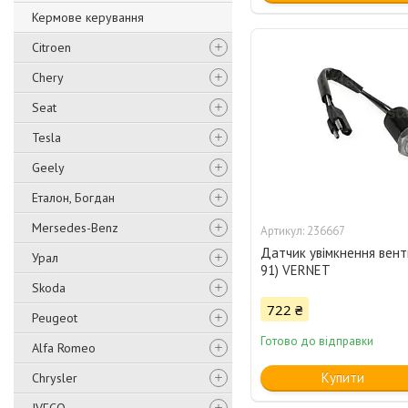
Кермове керування
Citroen
Chery
Seat
Tesla
Geely
Еталон, Богдан
Mersedes-Benz
236667
Датчик увімкнення венти
Урал
91) VERNET
Skoda
722 ₴
Peugeot
Готово до відправки
Alfa Romeo
Купити
Chrysler