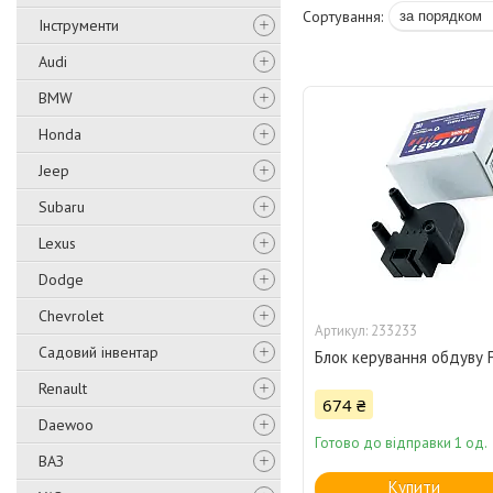
Інструменти
Audi
BMW
Honda
Jeep
Subaru
Lexus
Dodge
Chevrolet
233233
Садовий інвентар
Блок керування обдуву Fi
Renault
674 ₴
Daewoo
Готово до відправки 1 од.
ВАЗ
Купити