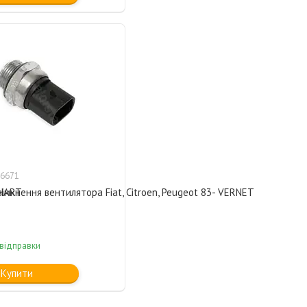
6671
 HART
імкнення вентилятора Fiat, Citroen, Peugeot 83- VERNET
 відправки
Купити