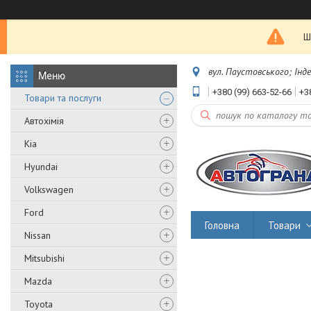
Ш
вул. Паустовського; Інд
+380 (99) 663-52-66
+3
Товари та послуги
Автохімія
Kia
Hyundai
Volkswagen
Ford
Головна
Товари
Nissan
Mitsubishi
Mazda
Toyota