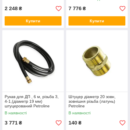
2 248
7 776
₴
₴
Купити
Купити
Рукав для ДП , 6 м, різьба 3,
Штуцер діаметр 20 зовн,
4-1,(діаметр 19 мм)
зовнішня різьба (латунь)
штуцерований Petroline
Petroline
В наявності
В наявності
3 771
140
₴
₴