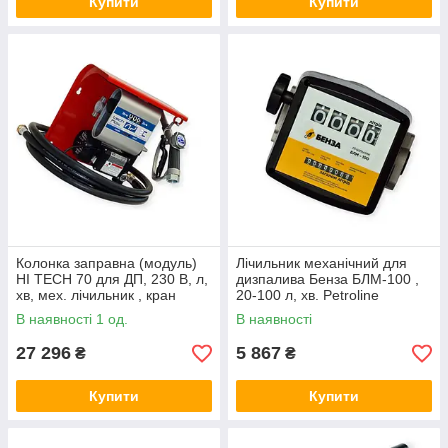
Купити
Купити
Колонка заправна (модуль)
Лічильник механічний для
HI TECH 70 для ДП, 230 В, л,
дизпалива Бенза БЛМ-100 ,
хв, мех. лічильник , кран
20-100 л, хв. Petroline
Petroline
В наявності 1 од.
В наявності
27 296
5 867
₴
₴
Купити
Купити