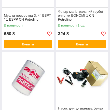
Фільтр магістральний грубої
Муфта поворотна 3, 4'' BSPT
очистки BONOMI 1 CN
* 1 BSPP CN Petroline
Petroline
В наявності
В наявності 1 од.
650
324
₴
₴
Купити
Купити
Насос для дизпалива Бенза