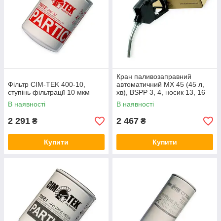
Кран паливозаправний
Фільтр CIM-TEK 400-10,
автоматичний МХ 45 (45 л,
ступінь фільтрації 10 мкм
хв), BSPP 3, 4, носик 13, 16
Petroline
В наявності
В наявності
2 291
2 467
₴
₴
Купити
Купити