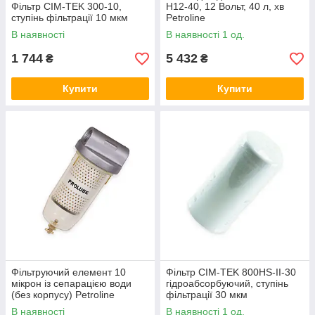
Фільтр CIM-TEK 300-10,
Н12-40, 12 Вольт, 40 л, хв
ступінь фільтрації 10 мкм
Petroline
В наявності
В наявності 1 од.
1 744
5 432
₴
₴
Купити
Купити
Фільтруючий елемент 10
Фільтр CIM-TEK 800HS-II-30
мікрон із сепарацією води
гідроабсорбуючий, ступінь
(без корпусу) Petroline
фільтрації 30 мкм
В наявності
В наявності 1 од.