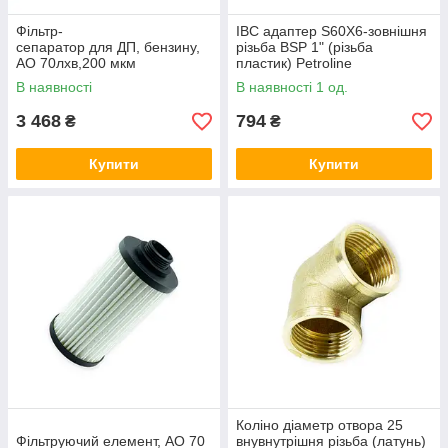
Фільтр-
IBC адаптер S60X6-зовнішня
сепаратор для ДП, бензину,
різьба BSP 1" (різьба
АО 70лхв,200 мкм
пластик) Petroline
В наявності
В наявності 1 од.
3 468
794
₴
₴
Купити
Купити
Коліно діаметр отвора 25
Фільтруючий елемент, АО 70
внувнутрішня різьба (латунь)