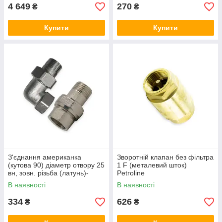
4 649
270
₴
₴
Купити
Купити
З'єднання американка
Зворотній клапан без фільтра
(кутова 90) діаметр отвору 25
1 F (металевий шток)
вн, зовн. різьба (латунь)-
Petroline
нікель Petroline
В наявності
В наявності
334
626
₴
₴