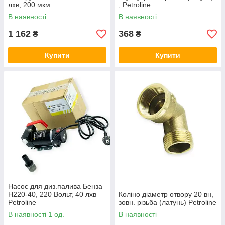
лхв, 200 мкм
, Petroline
В наявності
В наявності
1 162
368
₴
₴
Купити
Купити
Насос для диз.палива Бенза
Н220-40, 220 Вольт, 40 лхв
Коліно діаметр отвору 20 вн,
Petroline
зовн. різьба (латунь) Petroline
В наявності 1 од.
В наявності