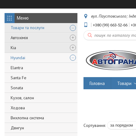
вул. Паустовського; Інд
+380 (99) 663-52-66
+3
Товари та послуги
Автохімія
Kia
Hyundai
Elantra
Santa Fe
Головна
Товари
Sonata
Кузов, салон
Ходова
Вихлопна система
Двигун