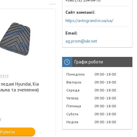
+380 (73) 554-64-70
https://avtogrand.in.ua/ua/
ag.prom@ukr.net
Графік роботи
Понеділок
09:00
18:00
3353
Вівторок
09:00
18:00
педалі Hyundai, Kia
гальма та зчеплення)
Середа
09:00
18:00
Четвер
09:00
18:00
Пʼятниця
09:00
18:00
Субота
09:00
18:00
і
Неділя
09:00
18:00
Купити