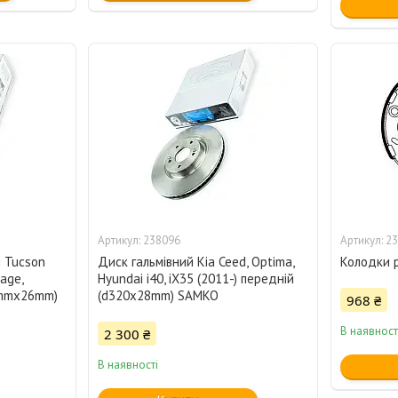
238096
23
i Tucson
Диск гальмівний Kia Ceed, Optima,
Колодки р
tage,
Hyundai i40, iX35 (2011-) передній
0mmx26mm)
(d320x28mm) SAMKO
968 ₴
В наявност
2 300 ₴
В наявності