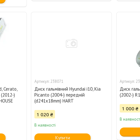
238071
23
, Cerato,
Диск гальмівний Hyundai i10, Kia
Диск галь
 (2012-)
Picanto (2004-) передній
(2002-) R
DHOUSE
(d241x18mm) HART
1 000 ₴
1 020 ₴
В наявност
В наявності
Купити