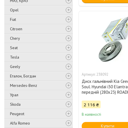
МАЗ, КрАЗ
Opel
Fiat
Citroen
Chery
Seat
Tesla
Geely
238092
Еталон, Богдан
Диск гальмівний Kia Ceed
Mersedes-Benz
Soul. Hyundai i30 Elantra
передній (280x23) ROA
Урал
Skoda
2 116 ₴
Peugeot
В наявності
Alfa Romeo
Купити