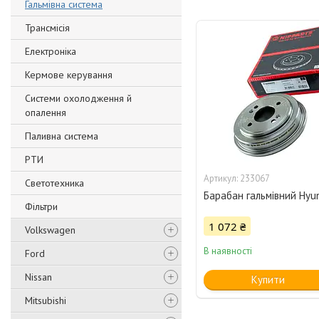
Гальмівна система
Трансмісія
Електроніка
Кермове керування
Системи охолодження й
опалення
Паливна система
РТИ
233067
Светотехника
Барабан гальмівний Hyun
Фільтри
1 072 ₴
Volkswagen
В наявності
Ford
Nissan
Купити
Mitsubishi