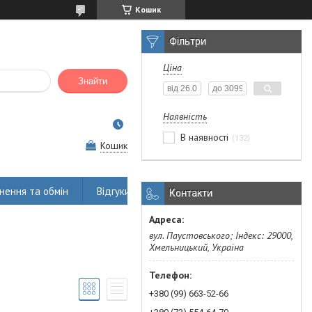
Кошик
Фільтри
Ціна
Знайти
Наявність
В наявності
132
Кошик
нення та обмін
Відгуки
Контакти
вул. Паустовського; Індекс: 29000,
Хмельницький, Україна
+380 (99) 663-52-66