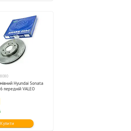
8080
мівний Hyundai Sonata
16 передній VALEO
і
Купити