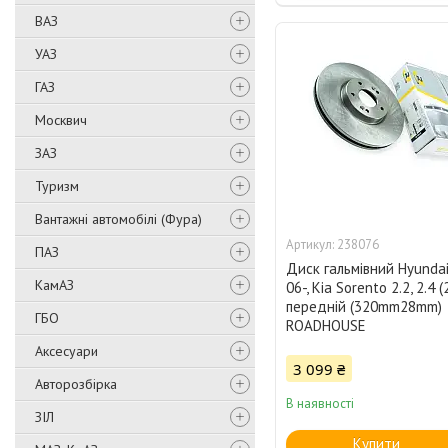
ВАЗ
УАЗ
ГАЗ
Москвич
ЗАЗ
Туризм
Вантажні автомобілі (Фура)
238076
ПАЗ
Диск гальмівний Hyundai
КамАЗ
06-, Kia Sorento 2.2, 2.4 
передній (320mm28mm)
ГБО
ROADHOUSE
Аксесуари
3 099 ₴
Авторозбірка
В наявності
ЗІЛ
Купити