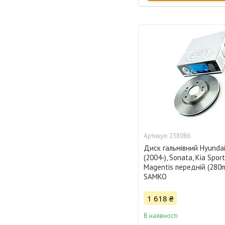
238086
Диск гальмівний Hyunda
(2004-), Sonata, Kia Spor
Magentis передній (28
SAMKO
1 618 ₴
В наявності