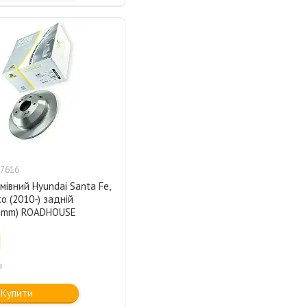
7616
мівний Hyundai Santa Fe,
to (2010-) задній
1mm) ROADHOUSE
і
Купити