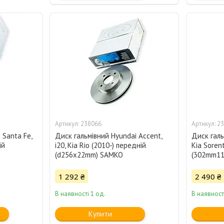
238066
23
 Santa Fe,
Диск гальмівний Hyundai Accent,
Диск галь
ій
i20, Kia Rio (2010-) передній
Kia Soren
(d256x22mm) SAMKO
(302mm1
1 292 ₴
2 490 ₴
В наявності 1 од.
В наявност
Купити