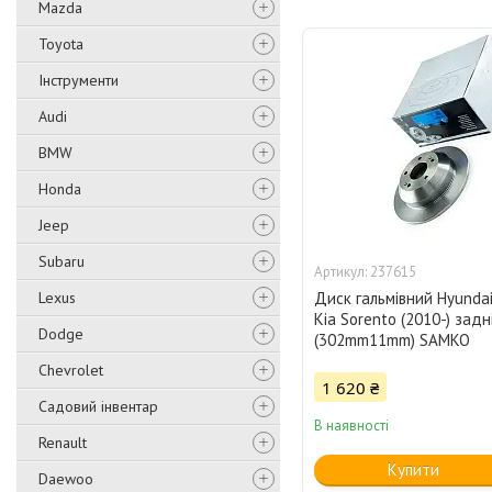
Mazda
Toyota
Інструменти
Audi
BMW
Honda
Jeep
Subaru
237615
Lexus
Диск гальмівний Hyundai
Kia Sorento (2010-) задн
Dodge
(302mm11mm) SAMKO
Chevrolet
1 620 ₴
Садовий інвентар
В наявності
Renault
Купити
Daewoo