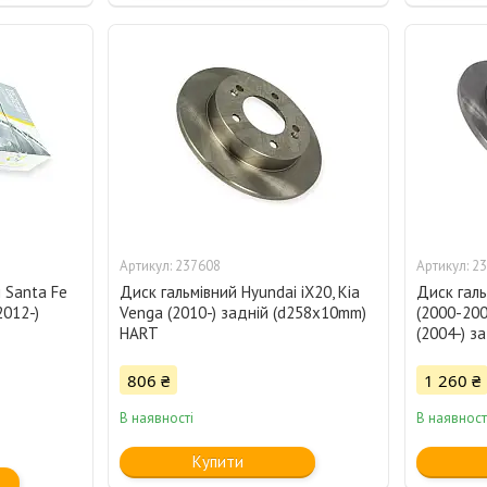
237608
23
 Santa Fe
Диск гальмівний Hyundai iX20, Kia
Диск галь
(2012-)
Venga (2010-) задній (d258x10mm)
(2000-200
HART
(2004-) з
806 ₴
1 260 ₴
В наявності
В наявност
Купити