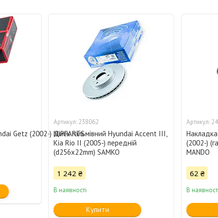
238062
24
dai Getz (2002-) NIPPARTS
Диск гальмівний Hyundai Accent III,
Накладка 
Kia Rio II (2005-) передній
(2002-) (
(d256x22mm) SAMKO
MANDO
1 242 ₴
62 ₴
В наявності
В наявност
Купити