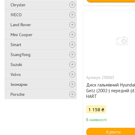
Chrysler
IVECO
Land Rover
Mini Cooper
Smart
SsangYong
Suzuki
Volvo
238063
Іномарки
Диск гальмівний Hyundai
Getz (2002-) передній 
Porsche
HART
1 158 ₴
В наявності
Купити