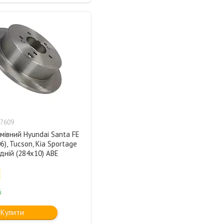
7609
мівний Hyundai Santa FE
6), Tucson, Kia Sportage
адній (284x10) ABE
і
Купити