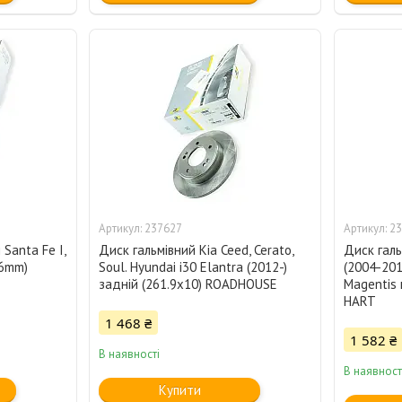
237627
23
Santa Fe I,
Диск гальмівний Kia Ceed, Cerato,
Диск галь
26mm)
Soul. Hyundai i30 Elantra (2012-)
(2004-2010
задній (261.9x10) ROADHOUSE
Magentis
HART
1 468 ₴
1 582 ₴
В наявності
В наявност
Купити