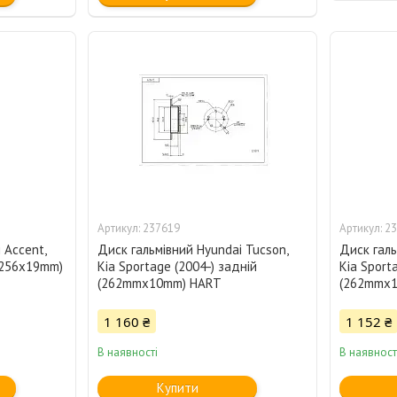
237619
23
 Accent,
Диск гальмівний Hyundai Tucson,
Диск галь
(d256x19mm)
Kia Sportage (2004-) задній
Kia Sport
(262mmx10mm) HART
(262mmx
1 160 ₴
1 152 ₴
В наявності
В наявност
Купити