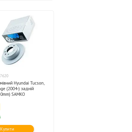
7620
мівний Hyundai Tucson,
age (2004-) задній
10mm) SAMKO
і
Купити