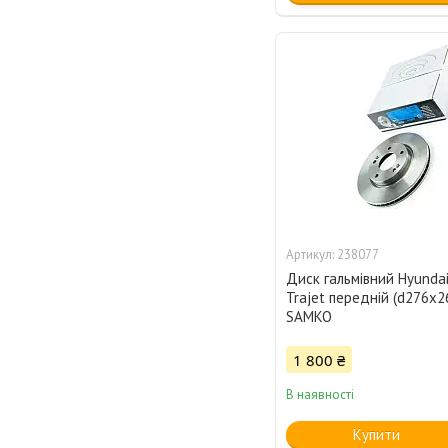
238077
Диск гальмівний Hyundai 
Trajet передній (d276x
SAMKO
1 800 ₴
В наявності
Купити