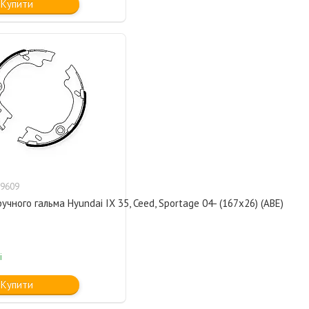
Купити
9609
учного гальма Hyundai IX 35, Ceed, Sportage 04- (167x26) (ABE)
і
Купити