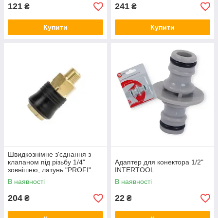
121
241
₴
₴
Купити
Купити
Швидкознімне з'єднання з
клапаном під різьбу 1/4"
Адаптер для конектора 1/2"
зовнішню, латунь "PROFI"
INTERTOOL
INTERTOOL
В наявності
В наявності
204
22
₴
₴