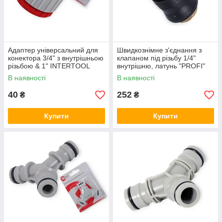
Адаптер універсальний для
Швидкознімне з'єднання з
конектора 3/4" з внутрішньою
клапаном під різьбу 1/4"
різьбою & 1" INTERTOOL
внутрішню, латунь "PROFI"
Airkraft
В наявності
В наявності
40
252
₴
₴
Купити
Купити