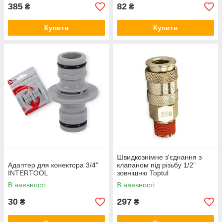
385
82
₴
₴
Купити
Купити
Швидкознімне з'єднання з
Адаптер для конектора 3/4"
клапаном під різьбу 1/2"
INTERTOOL
зовнішню Toptul
В наявності
В наявності
30
297
₴
₴