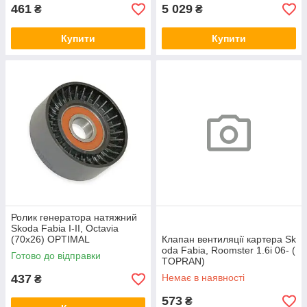
461
5 029
₴
₴
Купити
Купити
Ролик генератора натяжний
Skoda Fabia I-II, Octavia
(70x26) OPTIMAL
Клапан вентиляції картера Sk
oda Fabia, Roomster 1.6i 06- (
Готово до відправки
TOPRAN)
437
Немає в наявності
₴
573
₴