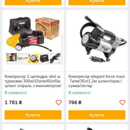
Купити
Купити
Компресор 2 циліндра vitol ш
Компресор elegant force maxi
турмовик 300w/10атм/60л/5м
7атм/35л/1,2м шланг/прик./
шланг спіраль з манометром/
сумка/ліхтар
клеми
В наявності
В наявності
1 781
766
₴
₴
Купити
Купити