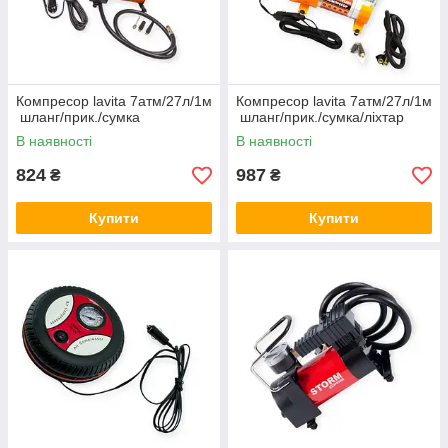
Компресор lavita 7атм/27л/1м
Компресор lavita 7атм/27л/1м
шланг/прик./сумка
шланг/прик./сумка/ліхтар
В наявності
В наявності
824
987
₴
₴
Купити
Купити