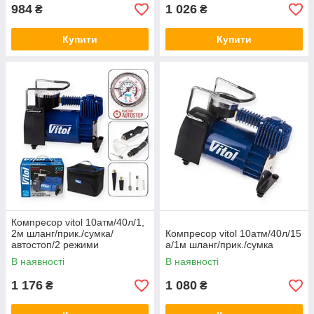
984
1 026
₴
₴
Купити
Купити
Компресор vitol 10атм/40л/1,
2м шланг/прик./сумка/
Компресор vitol 10атм/40л/15
автостоп/2 режими
а/1м шланг/прик./сумка
В наявності
В наявності
1 176
1 080
₴
₴