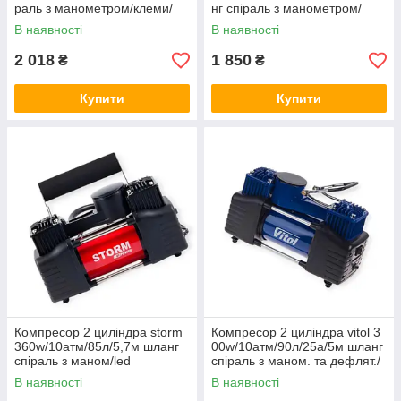
раль з манометром/клеми/
нг спіраль з манометром/
сумка
клеми/сумка
В наявності
В наявності
2 018
1 850
₴
₴
Купити
Купити
Компресор 2 циліндра storm
Компресор 2 циліндра vitol 3
360w/10атм/85л/5,7м шланг
00w/10атм/90л/25а/5м шланг
спіраль з маном/led
спіраль з маном. та дефлят./
підсвічування/клеми/сумка
клеми
В наявності
В наявності
AUTOSTORM