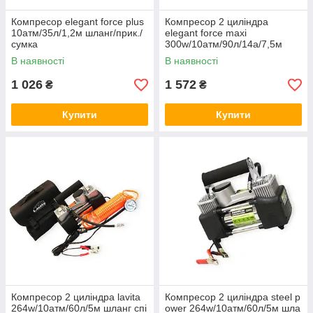
Компресор elegant force plus
Компресор 2 циліндра
10атм/35л/1,2м шланг/прик./
elegant force maxi
сумка
300w/10атм/90л/14a/7,5м
шланг спіраль з ман/клеми/
В наявності
В наявності
сумка 100 090
1 026
1 572
₴
₴
Купити
Купити
Компресор 2 циліндра lavita
Компресор 2 циліндра steel p
264w/10атм/60л/5м шланг спі
ower 264w/10атм/60л/5м шла