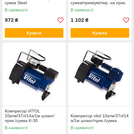
сумка Steel
сумка/преміум/пер. на прик.
Steel
В наявності
В наявності
972
1 102
₴
₴
Купити
Купити
Компресор VITOL
10атм/37л/14а/1м шланг/
Компресор vitol 10атм/37л/14
прик./сумка K-30
а/1м шланг/прик./сумка
В наявності
В наявності