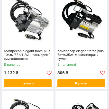
Компресор elegant force plus
Компресор elegant force plus
10атм/35л/1,2м шланг/прик./
7атм/35л/1м шланг/прик./
сумка/автостоп
сумка
В наявності
В наявності
1 132
806
₴
₴
Купити
Купити