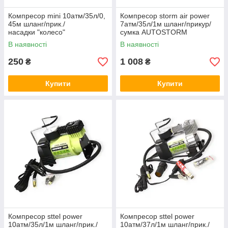
Компресор mini 10атм/35л/0,
Компресор storm air power
45м шланг/прик./
7атм/35л/1м шланг/прикур/
насадки "колесо"
сумка AUTOSTORM
В наявності
В наявності
250
1 008
₴
₴
Купити
Купити
Компресор sttel power
Компресор sttel power
10атм/35л/1м шланг/прик./
10атм/37л/1м шланг/прик./