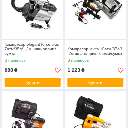
Компресор elegant force plus
7атм/35л/1,2м шланг/прик./
Компресор lavita 10атм/37л/1
сумка
,2м шланг/прик.-клеми/сумка
В наявності
В наявності
888
1 223
₴
₴
Купити
Купити