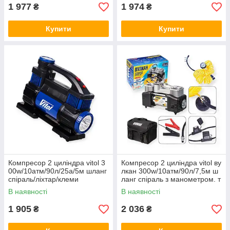
1 977
1 974
₴
₴
Купити
Купити
Компресор 2 циліндра vitol 3
Компресор 2 циліндра vitol ву
00w/10атм/90л/25а/5м шланг
лкан 300w/10атм/90л/7,5м ш
спіраль/ліхтар/клеми
ланг спіраль з манометром. т
а дефлятором/ліхт
В наявності
В наявності
1 905
2 036
₴
₴