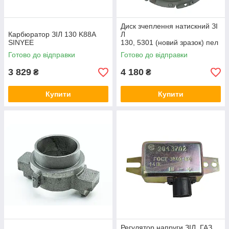
Диск зчеплення натискний ЗІ
Карбюратор ЗІЛ 130 K88A
Л
SINYEE
130, 5301 (новий зразок) пел
юстковий (кошик) SKADI
Готово до відправки
Готово до відправки
3 829
4 180
₴
₴
Купити
Купити
Регулятор напруги ЗІЛ, ГАЗ,