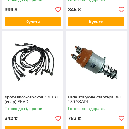
399
345
₴
₴
Купити
Купити
Дроти високовольтні ЗІЛ 130
Реле втягуюче стартера ЗІЛ
(спар) SKADI
130 SKADI
Готово до відправки
Готово до відправки
342
783
₴
₴