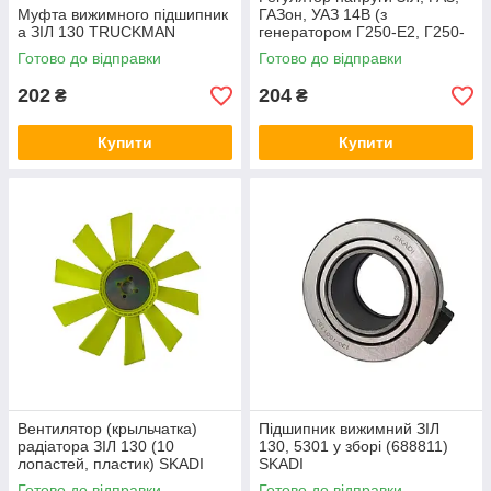
Муфта вижимного підшипник
ГАЗон, УАЗ 14В (з
а ЗІЛ 130 TRUCKMAN
генератором Г250-Е2, Г250-
І1, Г250-Н) реле зарядки
Готово до відправки
Готово до відправки
202
204
₴
₴
Купити
Купити
Вентилятор (крыльчатка)
Підшипник вижимний ЗІЛ
радіатора ЗІЛ 130 (10
130, 5301 у зборі (688811)
лопастей, пластик) SKADI
SKADI
Готово до відправки
Готово до відправки