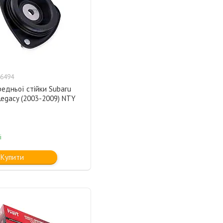
6494
едньої стійки Subaru
Legacy (2003-2009) NTY
і
Купити