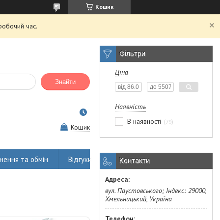
Кошик
робочий час.
Фільтри
Ціна
Знайти
Наявність
В наявності
79
Кошик
нення та обмін
Відгуки
Контакти
вул. Паустовського; Індекс: 29000,
Хмельницький, Україна