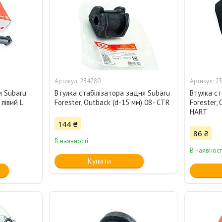
234780
23
и Subaru
Втулка стабілізатора задня Subaru
Втулка ст
 лівий L
Forester, Outback (d-15 мм) 08- CTR
Forester, 
HART
144 ₴
86 ₴
В наявності
В наявност
Купити