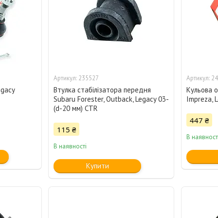
235527
24
egacy
Втулка стабілізатора передня
Кульова о
Subaru Forester, Outback, Legacy 03-
Impreza, 
(d-20 мм) CTR
447 ₴
115 ₴
В наявност
В наявності
Купити