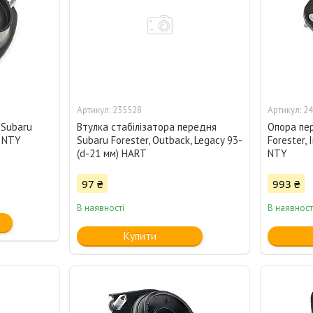
235528
24
 Subaru
Втулка стабілізатора передня
Опора пер
) NTY
Subaru Forester, Outback, Legacy 93-
Forester, 
(d-21 мм) HART
NTY
97 ₴
993 ₴
В наявності
В наявност
Купити