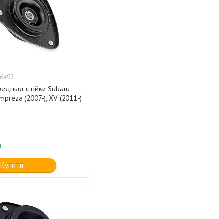
6492
едньої стійки Subaru
Impreza (2007-), XV (2011-)
і
Купити