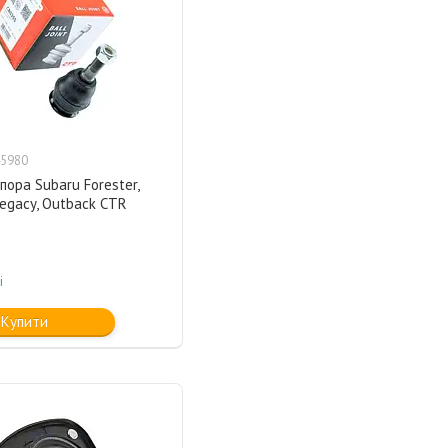
5980
пора Subaru Forester,
Legacy, Outback CTR
і
Купити