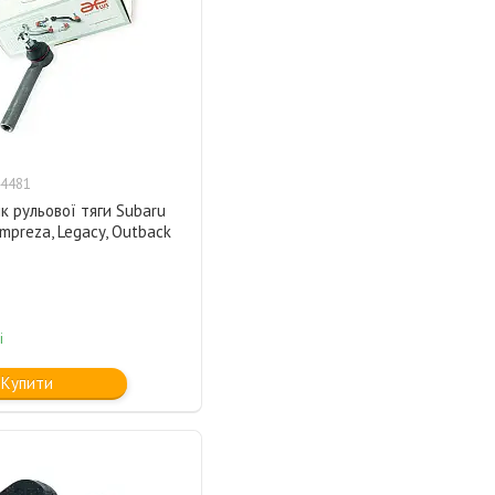
4481
к рульової тяги Subaru
Impreza, Legacy, Outback
і
Купити