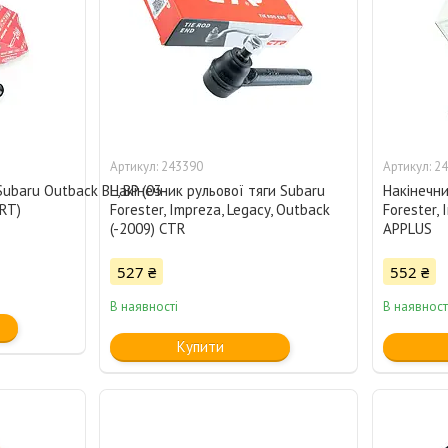
243390
24
baru Outback BL, BP (03-
Накінечник рульової тяги Subaru
Накінечни
RT)
Forester, Impreza, Legacy, Outback
Forester, 
(-2009) CTR
APPLUS
527 ₴
552 ₴
В наявності
В наявност
Купити