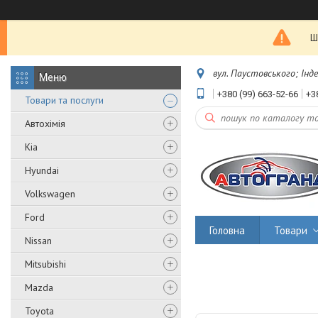
Ш
вул. Паустовського; Інд
+380 (99) 663-52-66
+3
Товари та послуги
Автохімія
Kia
Hyundai
Volkswagen
Ford
Головна
Товари
Nissan
Mitsubishi
Mazda
Toyota