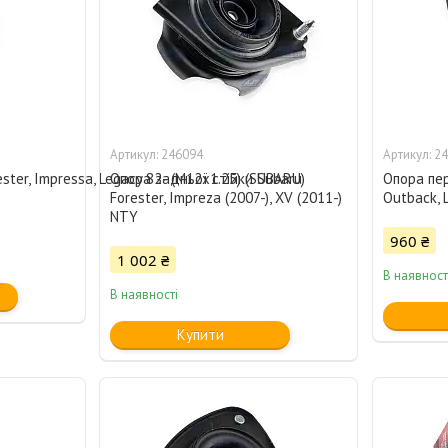
246094
24
ster, Impressa, Legacy 82- (M12x1.25) (SUBARU)
Опора задньої стійки Subaru
Опора пер
Forester, Impreza (2007-), XV (2011-)
Outback, 
NTY
960 ₴
1 002 ₴
В наявност
В наявності
Купити