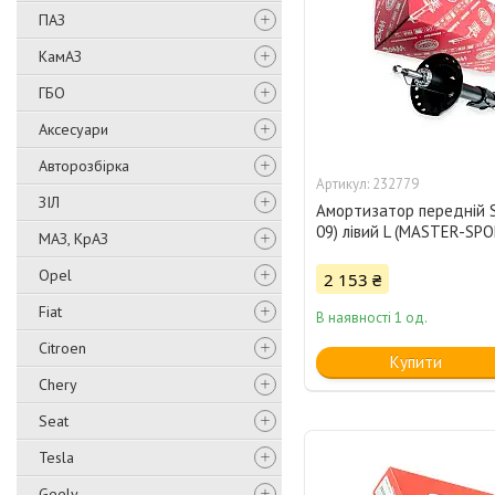
ПАЗ
КамАЗ
ГБО
Аксесуари
Авторозбірка
232779
ЗІЛ
Амортизатор передній Su
09) лівий L (MASTER-SPO
МАЗ, КрАЗ
Opel
2 153 ₴
Fiat
В наявності 1 од.
Citroen
Купити
Chery
Seat
Tesla
Geely