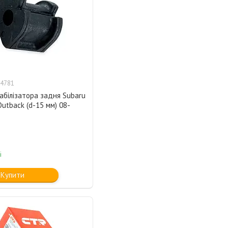
4781
абілізатора задня Subaru
Outback (d-15 мм) 08-
і
Купити