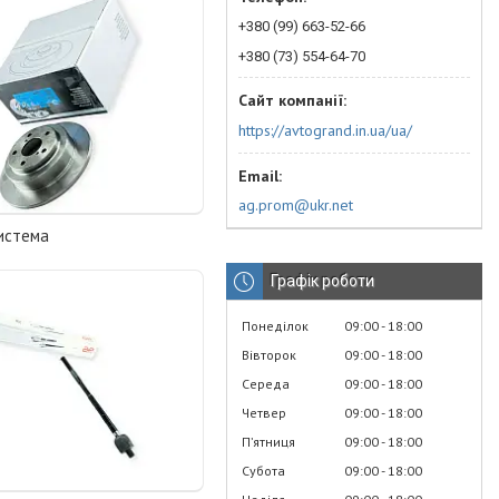
+380 (99) 663-52-66
+380 (73) 554-64-70
https://avtogrand.in.ua/ua/
ag.prom@ukr.net
система
Графік роботи
Понеділок
09:00
18:00
Вівторок
09:00
18:00
Середа
09:00
18:00
Четвер
09:00
18:00
Пʼятниця
09:00
18:00
Субота
09:00
18:00