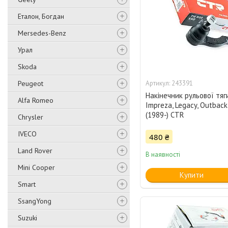
Еталон, Богдан
Mersedes-Benz
Урал
Skoda
Peugeot
243391
Накінечник рульової тяг
Alfa Romeo
Impreza, Legacy, Outback
(1989-) CTR
Chrysler
IVECO
480 ₴
Land Rover
В наявності
Mini Cooper
Купити
Smart
SsangYong
Suzuki