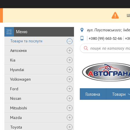
Ш
вул. Паустовського; Інд
+380 (99) 663-52-66
+3
Товари та послуги
Автохімія
Kia
Hyundai
Volkswagen
Ford
Головна
Товари
Nissan
Mitsubishi
Mazda
Toyota