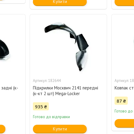
Купити
182644
18
задні (к-
Підкрилки Москвич 2141 передні
Ковпак ст
(к-кт 2 шт) Mega-Locker
87 ₴
935 ₴
Готово до
Готово до відправки
Купити