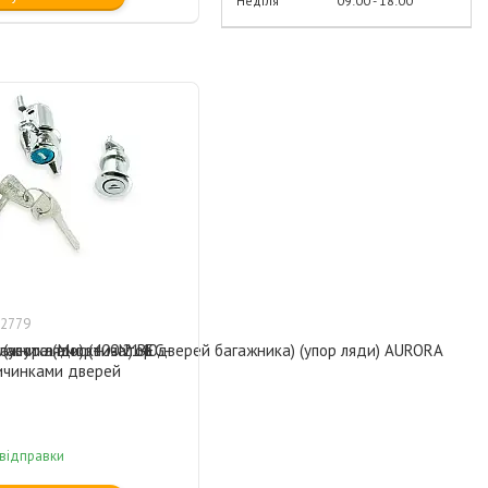
Неділя
09:00
18:00
2779
упор ляди) (400N) BEG-
лавута (амортизатор дверей багажника) (упор ляди) AURORA
гажника Москвич 2140
личинками дверей
 відправки