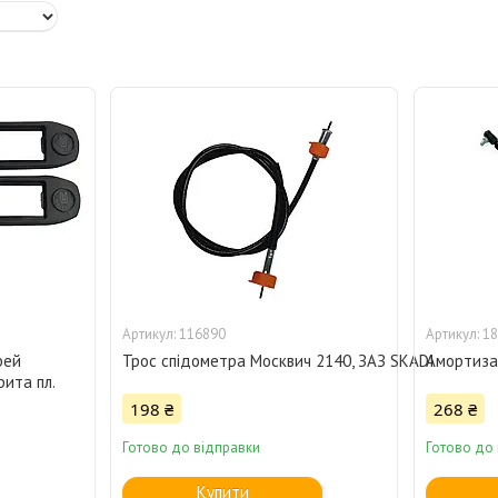
116890
18
рей
Трос спідометра Москвич 2140, ЗАЗ SKADI
Амортизат
рита пл.
198 ₴
268 ₴
Готово до відправки
Готово до
Купити