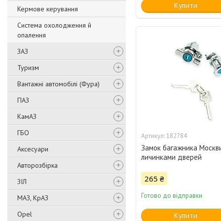
Купити
Кермове керування
Система охолодження й
опалення
ЗАЗ
Туризм
Вантажні автомобілі (Фура)
ПАЗ
КамАЗ
ГБО
182784
Замок багажника Москви
Аксесуари
личинками дверей
Авторозбірка
265 ₴
ЗІЛ
Готово до відправки
МАЗ, КрАЗ
Opel
Купити