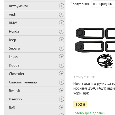
Інструменти
Audi
BMW
Honda
Jeep
Subaru
Lexus
Dodge
Chevrolet
117055
Садовий інвентар
Накладка під ручку две
москвич 2140 (4шт) відк
Renault
чорн. арк
Daewoo
102 ₴
ВАЗ
Готово до відправки