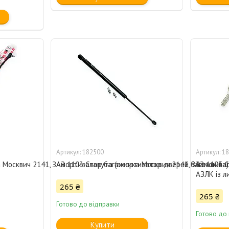
182500
18
Москвич 2141, ЗАЗ 1103 Славута (амортизатор дверей багажника) (
Амортизатор багажника Москвич 2141, ЗАЗ 1103 С
Замок ба
АЗЛК із 
265 ₴
265 ₴
Готово до відправки
Готово до
Купити