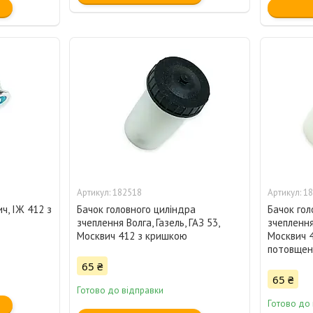
182518
18
ч, ІЖ 412 з
Бачок головного циліндра
Бачок гол
зчеплення Волга, Газель, ГАЗ 53,
зчеплення 
Москвич 412 з кришкою
Москвич 
потовщен
65 ₴
65 ₴
Готово до відправки
Готово до