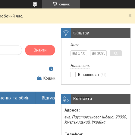
Кошик
робочий час.
Фільтри
Ціна
Знайти
Наявність
В наявності
34
Кошик
нення та обмін
Відгуки
Контакти
вул. Паустовського; Індекс: 29000,
Хмельницький, Україна