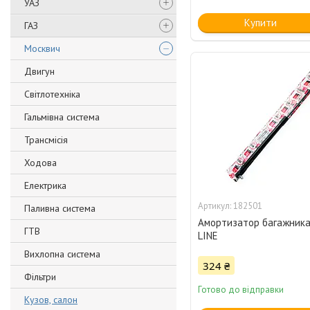
УАЗ
Купити
ГАЗ
Москвич
Двигун
Світлотехніка
Гальмівна система
Трансмісія
Ходова
Електрика
182501
Паливна система
Амортизатор багажника 
ГТВ
LINE
Вихлопна система
324 ₴
Фільтри
Готово до відправки
Кузов, салон