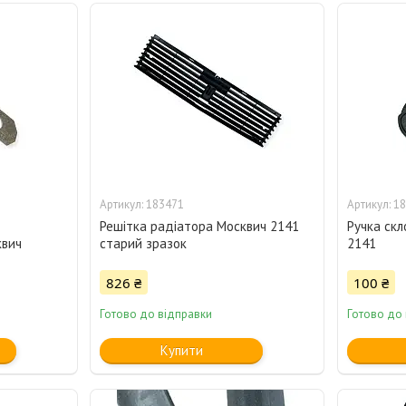
183471
18
Решітка радіатора Москвич 2141
Ручка ск
квич
старий зразок
2141
826 ₴
100 ₴
Готово до відправки
Готово до
Купити