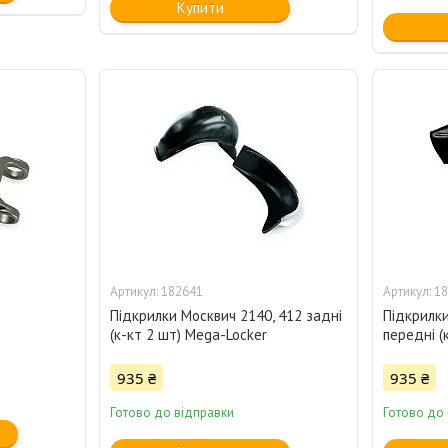
Купити
182641
18
Підкрилки Москвич 2140, 412 задні
Підкрилки
(к-кт 2 шт) Mega-Locker
передні (
935 ₴
935 ₴
Готово до відправки
Готово до