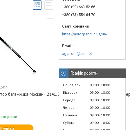
+380 (99) 663-52-66
+380 (73) 554-64-70
https://avtogrand.in.ua/ua/
ag.prom@ukr.net
Графік роботи
Понеділок
09:00
18:00
2499
Вівторок
09:00
18:00
ор багажника Москвич 2141, ЗАЗ 1103 Славута (амортизатор двере
Середа
09:00
18:00
Четвер
09:00
18:00
Пʼятниця
09:00
18:00
 відправки
Субота
09:00
18:00
Купити