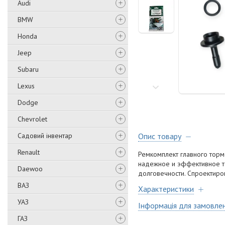
Audi
BMW
Honda
Jeep
Subaru
Lexus
Dodge
Chevrolet
Садовий інвентар
Опис товару
Renault
Ремкомплект главного торм
надежное и эффективное то
Daewoo
долговечности. Спроектиро
ВАЗ
Характеристики
УАЗ
Інформація для замовле
ГАЗ