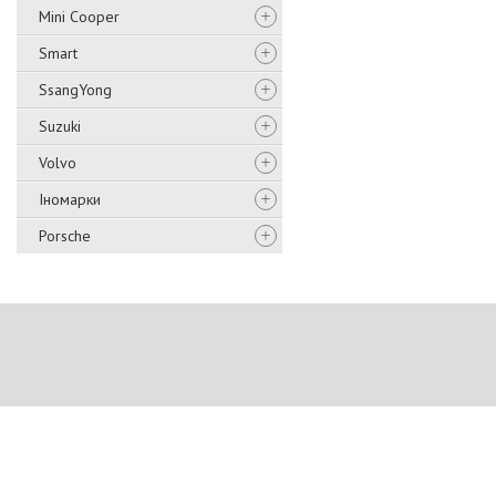
Mini Cooper
Smart
SsangYong
Suzuki
Volvo
Іномарки
Porsche