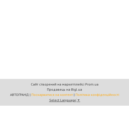
Сайт створений на маркетплейсі
Prom.ua
Продавець на Bigl.ua
АВТОГРАНД |
Поскаржитися на контент
|
Політика конфіденційності
Select Language
▼