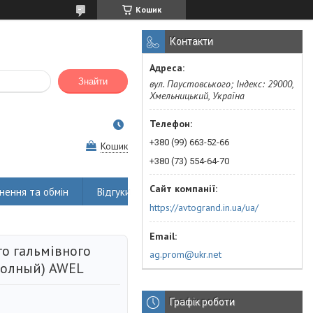
Кошик
Контакти
Знайти
вул. Паустовського; Індекс: 29000,
Хмельницький, Україна
+380 (99) 663-52-66
Кошик
+380 (73) 554-64-70
нення та обмін
Відгуки
https://avtogrand.in.ua/ua/
о гальмівного
ag.prom@ukr.net
полный) AWEL
Графік роботи