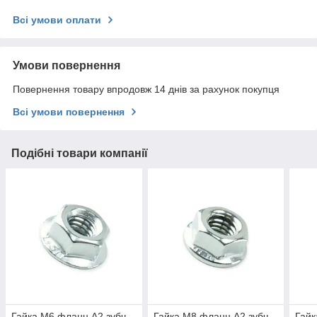
Всі умови оплати
Умови повернення
Повернення товару впродовж 14 днів за рахунок покупця
Всі умови повернення
Подібні товари компанії
Гайка М6 фланц А2 зубч
Гайка М8 фланц А2 зубч
Гайк