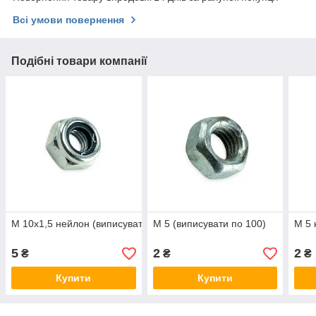
Всі умови повернення
Подібні товари компанії
М 10х1,5 нейлон (виписувати по 100)
М 5 (виписувати по 100)
М 5 
5
2
2
₴
₴
₴
Купити
Купити