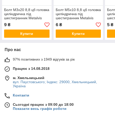
Болт М3х20 8,8 цб головка
Болт М5х10 8,8 цб головка
Болт
циліндрична під
циліндрична під
цилі
шестигранник Metalvis
шестигранник Metalvis
шест
9
6
5
₴
₴
₴
Купити
Купити
Про нас
97% позитивних з 1949 відгуків за рік
Працює з 14.08.2018
м. Хмельницький
вул. Паустовського; Індекс: 29000, Хмельницький,
Україна
Контакти
Сьогодні працює з 09:00 до 18:00
Показати весь графік роботи