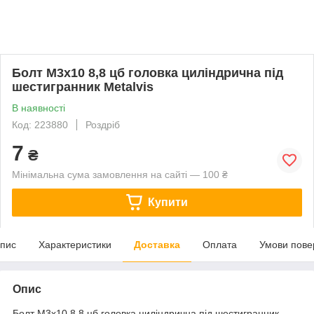
Болт М3х10 8,8 цб головка циліндрична під
шестигранник Metalvis
В наявності
Код: 223880
Роздріб
7
₴
Мінімальна сума замовлення на сайті — 100 ₴
Купити
пис
Характеристики
Доставка
Оплата
Умови пове
Опис
Болт М3х10 8,8 цб головка циліндрична під шестигранник