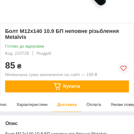
Болт М12х140 10.9 БП неповне різьблення
Metalvis
Готово до відправки
Код: 223728
Роздріб
85
₴
Мінімальна сума замовлення на сайті — 100 ₴
Купити
пис
Характеристики
Доставка
Оплата
Умови пове
Опис
Болт М12х140 10.9 БП неповне різьблення Metalvis