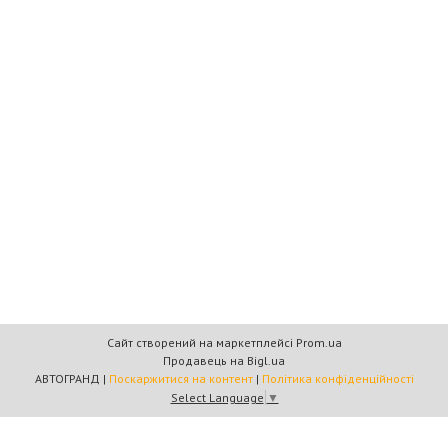
Сайт створений на маркетплейсі
Prom.ua
Продавець на Bigl.ua
АВТОГРАНД |
Поскаржитися на контент
|
Політика конфіденційності
Select Language
▼