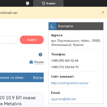
Кошик
робочий час.
Контакти
Знайти
вул. Паустовського; Індекс: 29000,
Хмельницький, Україна
+380 (99) 663-52-66
Кошик
+380 (73) 554-64-70
нення та обмін
Відгуки
https://avtogrand.in.ua/ua/
20 10.9 БП повне
ag.prom@ukr.net
я Metalvis