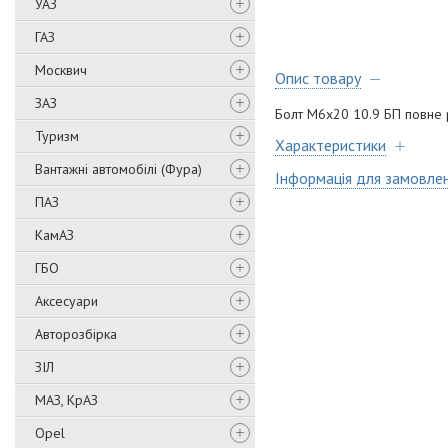
УАЗ
ГАЗ
Москвич
Опис товару
ЗАЗ
Болт M6х20 10.9 БП повне р
Туризм
Характеристики
Вантажні автомобілі (Фура)
Інформація для замовле
ПАЗ
КамАЗ
ГБО
Аксесуари
Авторозбірка
ЗІЛ
МАЗ, КрАЗ
Opel