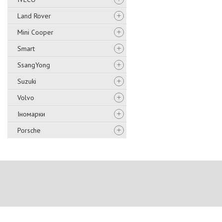
Land Rover
Mini Cooper
Smart
SsangYong
Suzuki
Volvo
Іномарки
Porsche