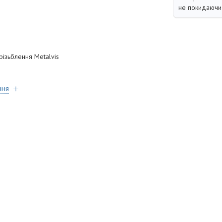
не покидаючи 
ізьблення Metalvis
ння