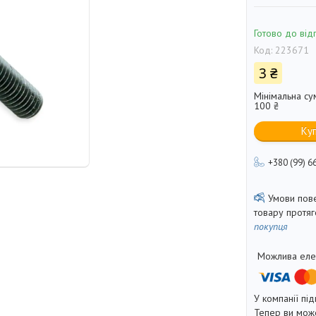
Готово до від
Код:
223671
3 ₴
Мінімальна су
100 ₴
Ку
+380 (99) 6
товару протя
покупця
У компанії під
Тепер ви може