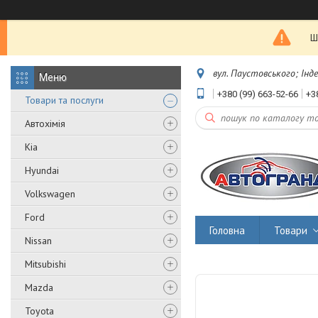
Ш
вул. Паустовського; Інд
+380 (99) 663-52-66
+3
Товари та послуги
Автохімія
Kia
Hyundai
Volkswagen
Ford
Головна
Товари
Nissan
Mitsubishi
Mazda
Toyota