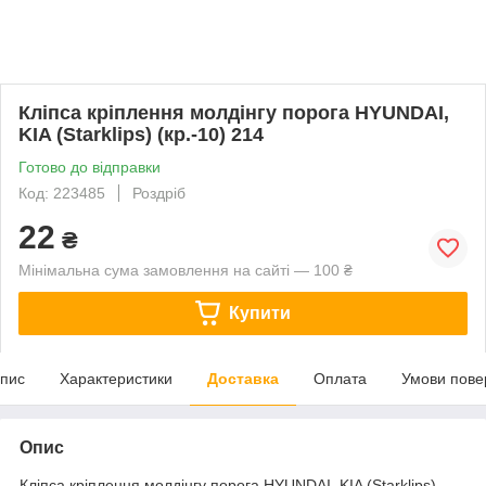
Кліпса кріплення молдінгу порога HYUNDAI,
KIA (Starklips) (кр.-10) 214
Готово до відправки
Код: 223485
Роздріб
22
₴
Мінімальна сума замовлення на сайті — 100 ₴
Купити
пис
Характеристики
Доставка
Оплата
Умови пове
Опис
Кліпса кріплення молдінгу порога HYUNDAI, KIA (Starklips)