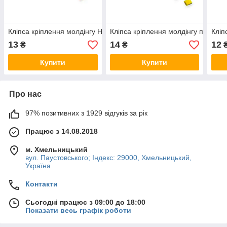
Кліпса кріплення молдінгу HYUNDAI, KIA (Starklips) (кр.-10)
Кліпса кріплення молдінгу порога H
Кліп
13
14
12
₴
₴
Купити
Купити
Про нас
97% позитивних з 1929 відгуків за рік
Працює з 14.08.2018
м. Хмельницький
вул. Паустовського; Індекс: 29000, Хмельницький,
Україна
Контакти
Сьогодні працює з 09:00 до 18:00
Показати весь графік роботи