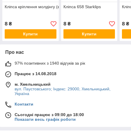
Кліпса кріплення молдінгу (втулка) VAG (Starklips) (кр.-10)
Кліпса 658 Starklips
Кліп
8
8
8
₴
₴
₴
Купити
Купити
Про нас
97% позитивних з 1940 відгуків за рік
Працює з 14.08.2018
м. Хмельницький
вул. Паустовського; Індекс: 29000, Хмельницький,
Україна
Контакти
Сьогодні працює з 09:00 до 18:00
Показати весь графік роботи