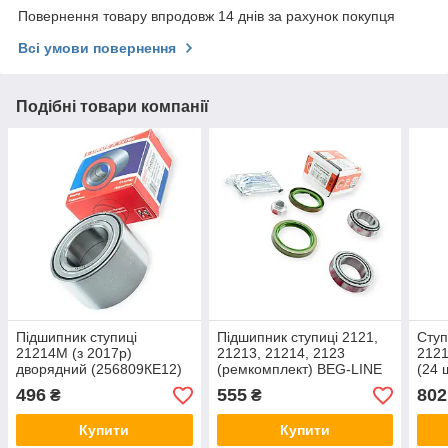
Повернення товару впродовж 14 днів за рахунок покупця
Всі умови повернення
Подібні товари компанії
Підшипник ступиці
Підшипник ступиці 2121,
Ступ
21214М (з 2017р)
21213, 21214, 2123
2121
дворядний (256809КЕ12)
(ремкомплект) BEG-LINE
(24 
EuroEx
496
555
802
₴
₴
Купити
Купити