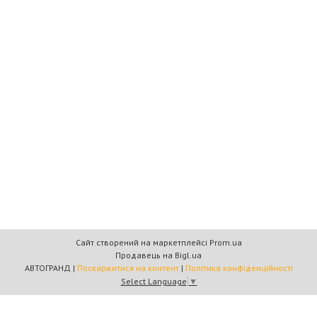
Сайт створений на маркетплейсі
Prom.ua
Продавець на Bigl.ua
АВТОГРАНД |
Поскаржитися на контент
|
Політика конфіденційності
Select Language
▼