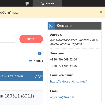
Кошик
робочий час.
Контакти
Знайти
вул. Паустовського; Індекс: 29000,
Хмельницький, Україна
+380 (99) 663-52-66
Кошик
+380 (73) 554-64-70
нення та обмін
Відгуки
https://avtogrand.in.ua/ua/
к 180311 (6311)
ag.prom@ukr.net