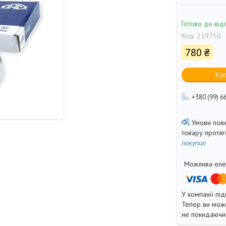
Готово до від
Код:
219750
780 ₴
Ку
+380 (99) 6
товару протя
покупця
У компанії під
Тепер ви може
не покидаючи 