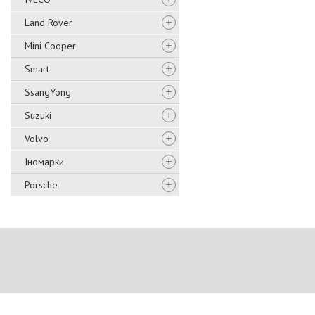
Land Rover
Mini Cooper
Smart
SsangYong
Suzuki
Volvo
Іномарки
Porsche