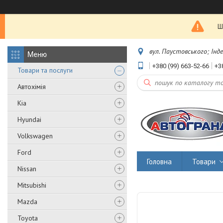
Ш
вул. Паустовського; Інд
+380 (99) 663-52-66
+3
Товари та послуги
Автохімія
Kia
Hyundai
Volkswagen
Ford
Головна
Товари
Nissan
Mitsubishi
Mazda
Toyota