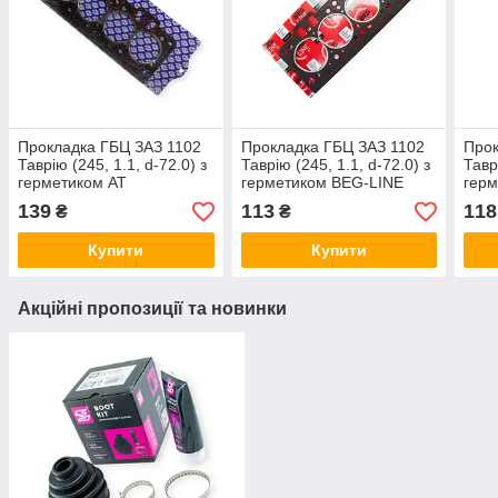
Прокладка ГБЦ ЗАЗ 1102
Прокладка ГБЦ ЗАЗ 1102
Прок
Таврію (245, 1.1, d-72.0) з
Таврію (245, 1.1, d-72.0) з
Тавр
герметиком AT
герметиком BEG-LINE
гер
139
113
118
₴
₴
Купити
Купити
Акційні пропозиції та новинки