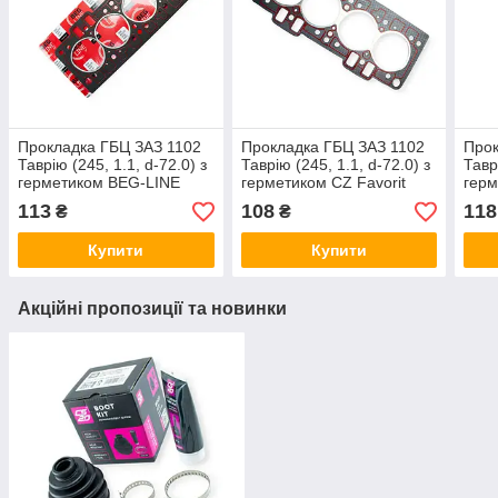
Прокладка ГБЦ ЗАЗ 1102
Прокладка ГБЦ ЗАЗ 1102
Прок
Таврію (245, 1.1, d-72.0) з
Таврію (245, 1.1, d-72.0) з
Тавр
герметиком BEG-LINE
герметиком CZ Favorit
гер
113
108
118
₴
₴
Купити
Купити
Акційні пропозиції та новинки