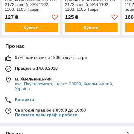
2172 задній; ЗАЗ 1102,
2172 задній; ЗАЗ 1102,
1102
1103, 1105 Таврія
1103, 1105 Таврія
пере
передній (щіткотримач) AT
передній (щіткотримач)
2113
127
125
168
₴
₴
AURORA
(щіт
Купити
Купити
Про нас
97% позитивних з 1936 відгуків за рік
Працює з 14.08.2018
м. Хмельницький
вул. Паустовського; Індекс: 29000, Хмельницький,
Україна
Контакти
Сьогодні працює з 09:00 до 18:00
Показати весь графік роботи
Про нас