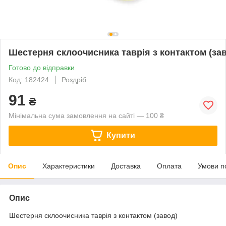
Шестерня склоочисника таврія з контактом (за
Готово до відправки
Код: 182424
Роздріб
91
₴
Мінімальна сума замовлення на сайті — 100 ₴
Купити
Опис
Характеристики
Доставка
Оплата
Умови п
Опис
Шестерня склоочисника таврія з контактом (завод)