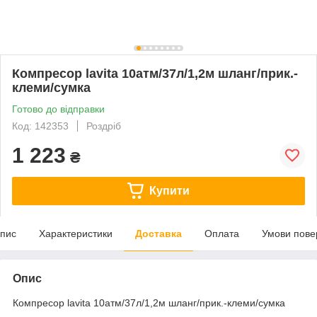
Компресор lavita 10атм/37л/1,2м шланг/прик.-
клеми/сумка
Готово до відправки
Код: 142353
Роздріб
1 223
₴
Купити
пис
Характеристики
Доставка
Оплата
Умови пове
Опис
Компресор lavita 10атм/37л/1,2м шланг/прик.-клеми/сумка