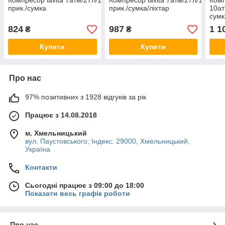
Компресор lavita 7атм/27л/1м шланг/
Компресор lavita 7атм/27л/1м шлан
Комп
прик./сумка
прик./сумка/ліхтар
10ат
сумк
прик
824
987
1 1
₴
₴
Купити
Купити
Про нас
97% позитивних з 1928 відгуків за рік
Працює з 14.08.2018
м. Хмельницький
вул. Паустовського; Індекс: 29000, Хмельницький,
Україна
Контакти
Сьогодні працює з 09:00 до 18:00
Показати весь графік роботи
Про нас