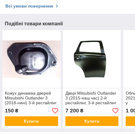
Всі умови повернення
Подібні товари компанії
Кожух динаміка дверей
Двері Mitsubishi Outlander
Обли
Mitsubishi Outlander 3
3 (2015-наш час) 2-й
2021
(2018-нині) 3-й рестайлінг
рестайлінг, 3-й рестайлінг
у
задньої правої оригінал б/
задня права EPROFARO
150
7 200
1 0
₴
₴
у
Купити
Купити