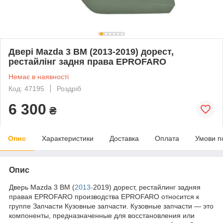
Двері Mazda 3 BM (2013-2019) дорест,
рестайлінг задня права EPROFARO
Немає в наявності
Код: 47195
Роздріб
6 300
₴
Опис
Характеристики
Доставка
Оплата
Умови п
Опис
Дверь Mazda 3 BM (
2013-
2019) дорест, рестайлинг задняя
правая EPROFARO производства EPROFARO относится к
группе Запчасти Кузовные запчасти. Кузовные запчасти — это
компоненты, предназначенные для восстановления или