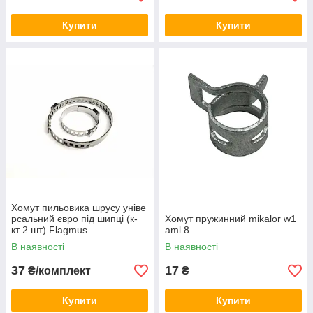
Купити
Купити
Хомут пильовика шрусу уніве
рсальний євро під шипці (к-
Хомут пружинний mikalor w1
кт 2 шт) Flagmus
aml 8
В наявності
В наявності
37
17
₴/комплект
₴
Купити
Купити