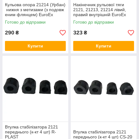
Кульова опора 21214 (Урбан)
Накінечник рульової тяги
нижня з метизами (з подовж
2121, 21213, 21214 лівий,
еним флянцем) EuroEx
правий внутрішній EuroEx
Готово до відправки
Готово до відправки
290
323
₴
₴
Купити
Купити
Втулка стабілізатора 2121
переднього (к-кт 4 шт) R-
Втулка стабілізатора 2121
PLAST
переднього (к-кт 4 шт) CS-20