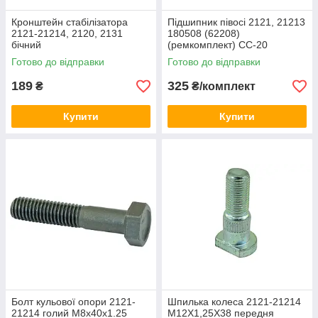
Кронштейн стабілізатора
Підшипник півосі 2121, 21213
2121-21214, 2120, 2131
180508 (62208)
бічний
(ремкомплект) СС-20
Готово до відправки
Готово до відправки
189
325
₴
₴/комплект
Купити
Купити
Болт кульової опори 2121-
Шпилька колеса 2121-21214
21214 голий М8х40х1.25
М12Х1,25Х38 передня