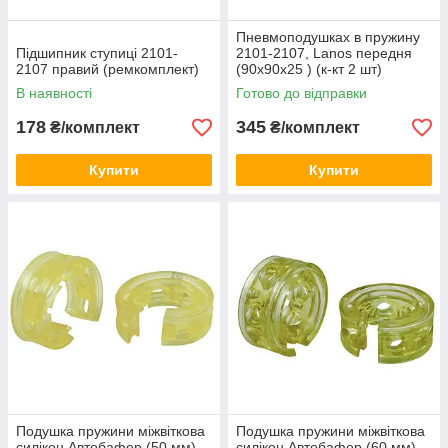
Пневмоподушках в пружину
Підшипник ступиці 2101-
2101-2107, Lanos передня
2107 правий (ремкомплект)
(90x90x25 ) (к-кт 2 шт)
В наявності
Готово до відправки
178
345
₴/комплект
₴/комплект
Купити
Купити
Подушка пружини міжвіткова
Подушка пружини міжвіткова
силікон Автобафер (50 мм)
силікон Автобафер (60 мм)