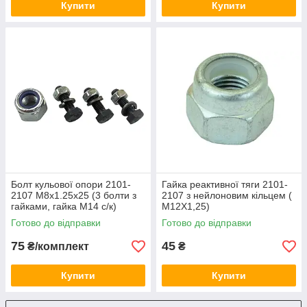
Купити
Купити
Болт кульової опори 2101-
Гайка реактивної тяги 2101-
2107 М8х1.25х25 (3 болти з
2107 з нейлоновим кільцем (
гайками, гайка М14 с/к)
М12Х1,25)
Готово до відправки
Готово до відправки
75
45
₴/комплект
₴
Купити
Купити