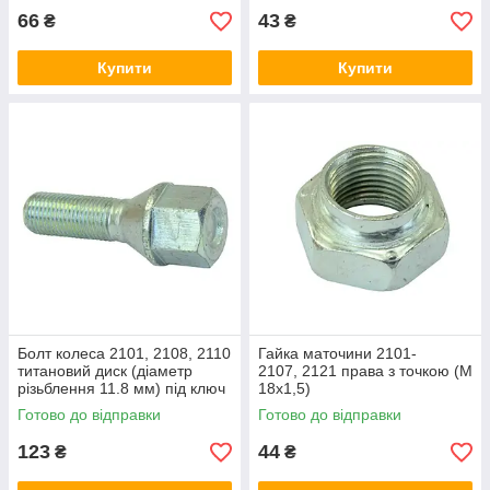
66
43
₴
₴
Купити
Купити
Болт колеса 2101, 2108, 2110
Гайка маточини 2101-
титановий диск (діаметр
2107, 2121 права з точкою (М
різьблення 11.8 мм) під ключ
18х1,5)
19 мм М12х1.25х35
Готово до відправки
Готово до відправки
123
44
₴
₴