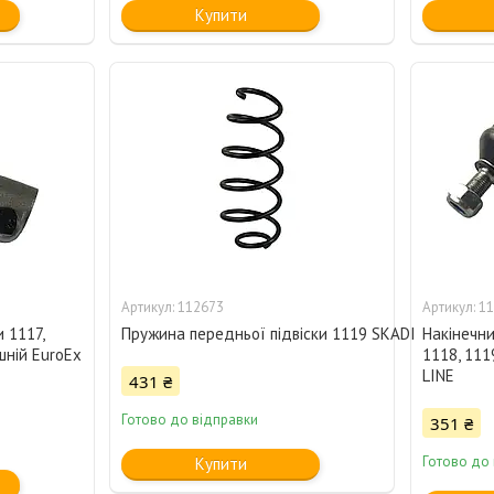
Купити
112673
11
 1117,
Пружина передньої підвіски 1119 SKADI
Накінечни
шній EuroEx
1118, 111
LINE
431 ₴
Готово до відправки
351 ₴
Готово до
Купити