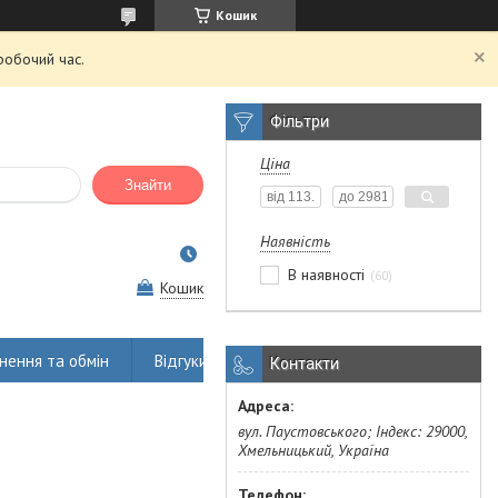
Кошик
робочий час.
Фільтри
Ціна
Знайти
Наявність
В наявності
60
Кошик
нення та обмін
Відгуки
Контакти
вул. Паустовського; Індекс: 29000,
Хмельницький, Україна