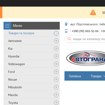
Ш
вул. Паустовського; Інд
+380 (99) 663-52-66
+3
Товари та послуги
Автохімія
Kia
Hyundai
Volkswagen
Ford
Головна
Товари
Nissan
Mitsubishi
Mazda
Toyota