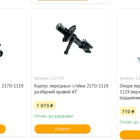
122710
12
и 2170-1119
Корпус передньої стійки 2170-1119
Опора пер
розбірний правий АТ
1119 верх
підшипни
1 073 ₴
710 ₴
Готово до відправки
Готово до
Купити