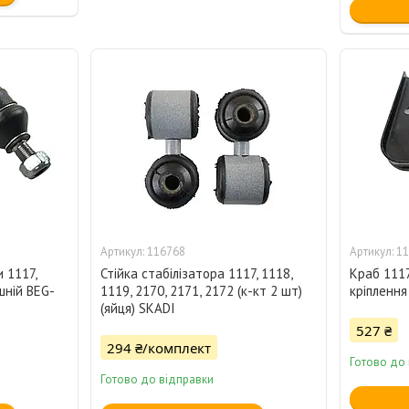
116768
11
 1117,
Стійка стабілізатора 1117, 1118,
Краб 1117
шній BEG-
1119, 2170, 2171, 2172 (к-кт 2 шт)
кріплення
(яйця) SKADI
527 ₴
294 ₴/комплект
Готово до
Готово до відправки