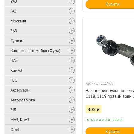
УАЗ
Купити
ГАЗ
Москвич
ЗАЗ
Туризм
Вантажні автомобілі (Фура)
ПАЗ
КамАЗ
ГБО
111968
Аксесуари
Накінечник рульової тяги
1118, 1119 правий зовні
Авторозбірка
303 ₴
ЗІЛ
МАЗ, КрАЗ
Готово до відправки
Opel
Купити