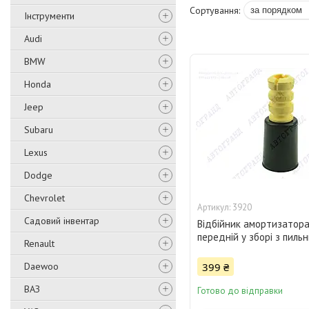
Інструменти
Audi
BMW
Honda
Jeep
Subaru
Lexus
Dodge
Chevrolet
3920
Садовий інвентар
Відбійник амортизатора
передній у зборі з пиль
Renault
Daewoo
399 ₴
ВАЗ
Готово до відправки