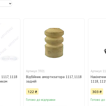
3921
11
 1117, 1118
Відбійник амортизатора 1117, 1118
Накінечни
ником
задній
1118, 111
122 ₴
303 ₴
Готово до відправки
Готово до