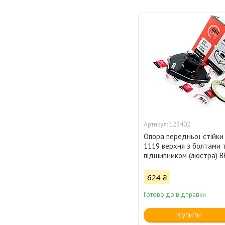
123402
Опора передньої стійки 
1119 верхня з болтами 
підшипником (люстра) B
624 ₴
Готово до відправки
Купити