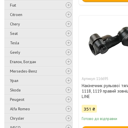
Fiat
Citroen
Chery
Seat
Tesla
Geely
Еталон, Богдан
Mersedes-Benz
116695
Урал
Накінечник рульової тяги
Skoda
1118, 1119 правий зовні
LINE
Peugeot
351 ₴
Alfa Romeo
Chrysler
Готово до відправки
IVECO