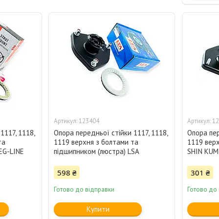
123404
12
1117, 1118,
Опора передньої стійки 1117, 1118,
Опора пер
та
1119 верхня з болтами та
1119 верх
EG-LINE
підшипником (люстра) LSA
SHIN KUM
598 ₴
301 ₴
Готово до відправки
Готово до
Купити