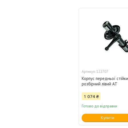
122707
Корпус передньої стійк
розбірний лівий АТ
1 074 ₴
Готово до відправки
Купити