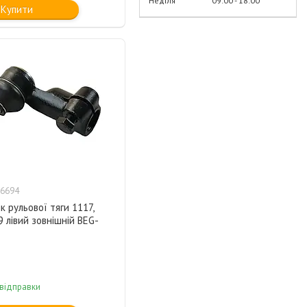
Неділя
09:00
18:00
Купити
6694
к рульової тяги 1117,
9 лівий зовнішній BEG-
 відправки