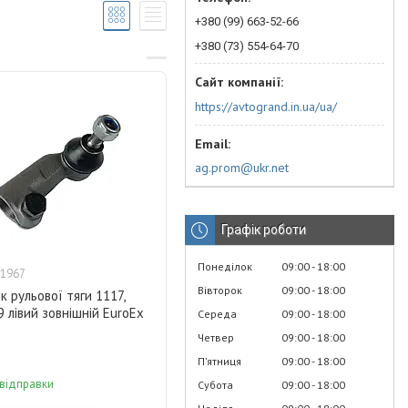
+380 (99) 663-52-66
+380 (73) 554-64-70
https://avtogrand.in.ua/ua/
ag.prom@ukr.net
Графік роботи
Понеділок
09:00
18:00
1967
Вівторок
09:00
18:00
к рульової тяги 1117,
9 лівий зовнішній EuroEx
Середа
09:00
18:00
Четвер
09:00
18:00
Пʼятниця
09:00
18:00
 відправки
Субота
09:00
18:00