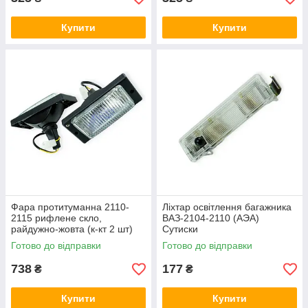
Купити
Купити
Фара протитуманна 2110-
Ліхтар освітлення багажника
2115 рифлене скло,
ВАЗ-2104-2110 (АЭА)
райдужно-жовта (к-кт 2 шт)
Сутиски
DLLA
Готово до відправки
Готово до відправки
738
177
₴
₴
Купити
Купити