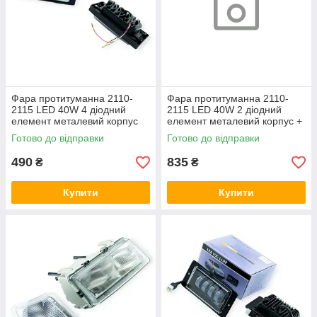
Фара протитуманна 2110-
Фара протитуманна 2110-
2115 LED 40W 4 діодний
2115 LED 40W 2 діодний
елемент металевий корпус
елемент металевий корпус +
+ДХО шт (випис. кратно 2)
лінза + ДХО (к-кт 2 шт)
Готово до відправки
Готово до відправки
Megalight
BLASKAR
490
835
₴
₴
Купити
Купити