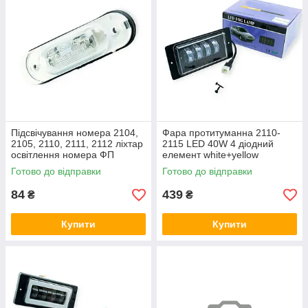
Підсвічування номера 2104,
Фара протитуманна 2110-
2105, 2110, 2111, 2112 ліхтар
2115 LED 40W 4 діодний
освітлення номера ФП
елемент white+yellow
металевий корпус шт. (випис.
Готово до відправки
Готово до відправки
по 2) Megalight
84
439
₴
₴
Купити
Купити