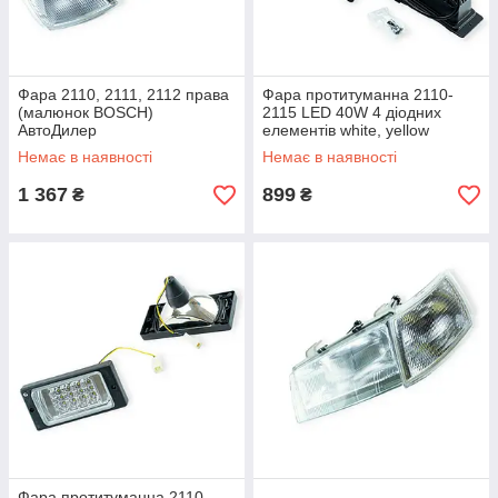
Фара 2110, 2111, 2112 права
Фара протитуманна 2110-
(малюнок BOSCH)
2115 LED 40W 4 діодних
АвтоДилер
елементів white, yellow
металевий корпус (к-кт 2 шт)
Немає в наявності
Немає в наявності
BLASKAR
1 367
899
₴
₴
Фара протитуманна 2110-