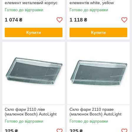
елемент металевий корпус
елементів white, yellow
(к-кт 2 шт) BLASKAR
металевий корпус (к-кт 2 шт)
Готово до відправки
Готово до відправки
BLASKAR
1 074
1 118
₴
₴
Купити
Купити
Скло фари 2110 ліве
Скло фари 2110 праве
(малюнок Bosch) AutoLight
(малюнок Bosch) AutoLight
Готово до відправки
Готово до відправки
325
325
₴
₴